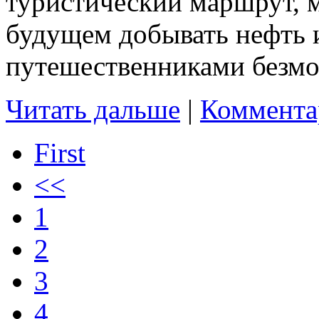
туристический маршрут, м
будущем добывать нефть 
путешественниками безмо
Читать дальше
|
Коммента
First
<<
1
2
3
4