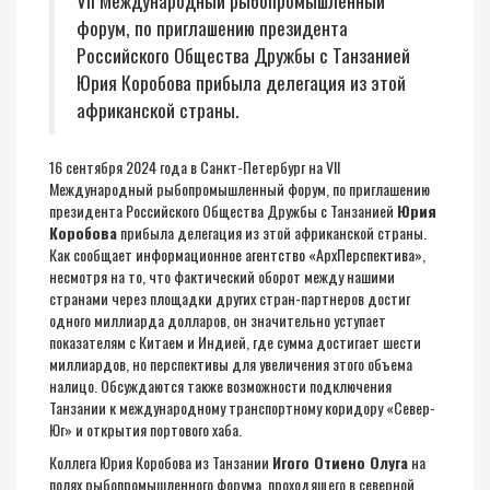
VII Международный рыбопромышленный
форум, по приглашению президента
Российского Общества Дружбы с Танзанией
Юрия Коробова прибыла делегация из этой
африканской страны.
16 сентября 2024 года в Санкт-Петербург на VII
Международный рыбопромышленный форум, по приглашению
президента Российского Общества Дружбы с Танзанией
Юрия
Коробова
прибыла делегация из этой африканской страны.
Как сообщает
информационное агентство «АрхПерспектива»
,
несмотря на то, что фактический оборот между нашими
странами через площадки других стран-партнеров достиг
одного миллиарда долларов, он значительно уступает
показателям с Китаем и Индией, где сумма достигает шести
миллиардов, но перспективы для увеличения этого объема
налицо. Обсуждаются также возможности подключения
Танзании к международному транспортному коридору «Север-
Юг» и открытия портового хаба.
Коллега Юрия Коробова из Танзании
Игого Отиено Олуга
на
полях рыбопромышленного форума, проходящего в северной