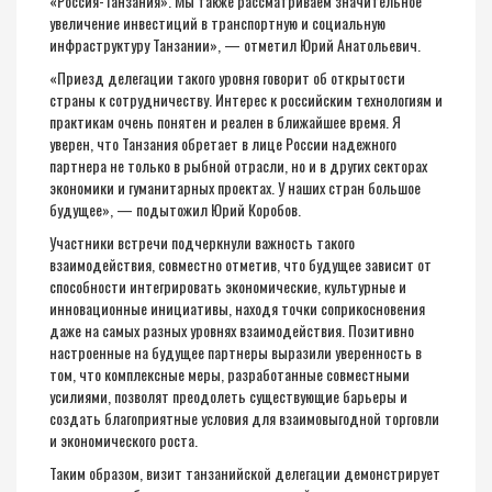
«Россия-Танзания». Мы также рассматриваем значительное
увеличение инвестиций в транспортную и социальную
инфраструктуру Танзании», — отметил Юрий Анатольевич.
«Приезд делегации такого уровня говорит об открытости
страны к сотрудничеству. Интерес к российским технологиям и
практикам очень понятен и реален в ближайшее время. Я
уверен, что Танзания обретает в лице России надежного
партнера не только в рыбной отрасли, но и в других секторах
экономики и гуманитарных проектах. У наших стран большое
будущее», — подытожил Юрий Коробов.
Участники встречи подчеркнули важность такого
взаимодействия, совместно отметив, что будущее зависит от
способности интегрировать экономические, культурные и
инновационные инициативы, находя точки соприкосновения
даже на самых разных уровнях взаимодействия. Позитивно
настроенные на будущее партнеры выразили уверенность в
том, что комплексные меры, разработанные совместными
усилиями, позволят преодолеть существующие барьеры и
создать благоприятные условия для взаимовыгодной торговли
и экономического роста.
Таким образом, визит танзанийской делегации демонстрирует