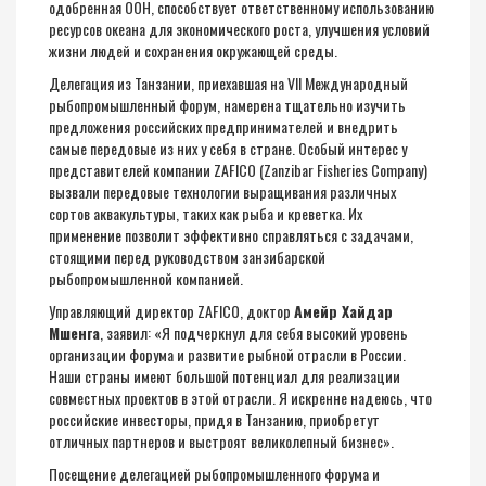
одобренная ООН, способствует ответственному использованию
ресурсов океана для экономического роста, улучшения условий
жизни людей и сохранения окружающей среды.
Делегация из Танзании, приехавшая на VII Международный
рыбопромышленный форум, намерена тщательно изучить
предложения российских предпринимателей и внедрить
самые передовые из них у себя в стране. Особый интерес у
представителей компании ZAFICO (Zanzibar Fisheries Company)
вызвали передовые технологии выращивания различных
сортов аквакультуры, таких как рыба и креветка. Их
применение позволит эффективно справляться с задачами,
стоящими перед руководством занзибарской
рыбопромышленной компанией.
Управляющий директор ZAFICO, доктор
Амейр Хайдар
Мшенга
, заявил: «Я подчеркнул для себя высокий уровень
организации форума и развитие рыбной отрасли в России.
Наши страны имеют большой потенциал для реализации
совместных проектов в этой отрасли. Я искренне надеюсь, что
российские инвесторы, придя в Танзанию, приобретут
отличных партнеров и выстроят великолепный бизнес».
Посещение делегацией рыбопромышленного форума и