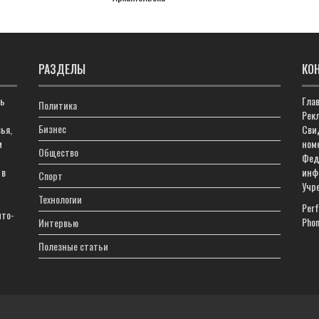
РАЗДЕЛЫ
КО
ть
Гла
Политика
Рекл
Бизнес
ья,
Сви
м
ном
Общество
Фед
 в
инф
Спорт
Учр
Технологии
Perf
что-
Phon
Интервью
Полезные статьи