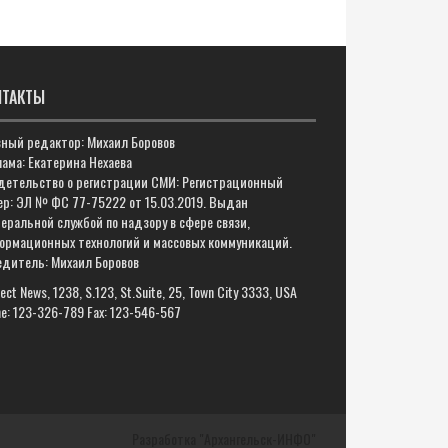
НТАКТЫ
вный редактор: Михаил Боровов
ама: Екатерина Нехаева
детельство о регистрации СМИ: Регистрационный
ер: ЭЛ № ФС 77-75222 от 15.03.2019. Выдан
еральной службой по надзору в сфере связи,
ормационных технологий и массовых коммуникаций.
едитель: Михаил Боровов
ect News, 1238, S.123, St.Suite, 25, Town City 3333, USA
e: 123-326-789 Fax: 123-546-567
Разработка "Архангельск-ИНФО"