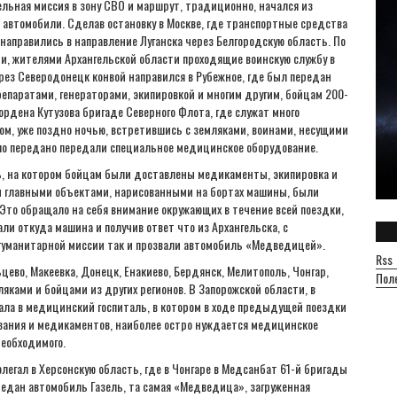
льная миссия в зону СВО и маршрут, традиционно, начался из
 автомобили. Сделав остановку в Москве, где транспортные средства
направились в направление Луганска через Белгородскую область. По
и, жителями Архангельской области проходящие воинскую службу в
рез Северодонецк конвой направился в Рубежное, где был передан
паратами, генераторами, экипировкой и многим другим, бойцам 200-
рдена Кутузова бригаде Северного Флота, где служат много
ном, уже поздно ночью, встретившись с земляками, воинами, несущими
ыло передано передали специальное медицинское оборудование.
ь, на котором бойцам были доставлены медикаменты, экипировка и
и главными объектами, нарисованными на бортах машины, были
Это обращало на себя внимание окружающих в течение всей поездки,
ли откуда машина и получив ответ что из Архангельска, с
 гуманитарной миссии так и прозвали автомобиль «Медведицей».
Rss
во, Макеевка, Донецк, Енакиево, Бердянск, Мелитополь, Чонгар,
Пол
яками и бойцами из других регионов. В Запорожской области, в
ала в медицинский госпиталь, в котором в ходе предыдущей поездки
вания и медикаментов, наиболее остро нуждается медицинское
необходимого.
егал в Херсонскую область, где в Чонгаре в Медсанбат 61-й бригады
ередан автомобиль Газель, та самая «Медведица», загруженная