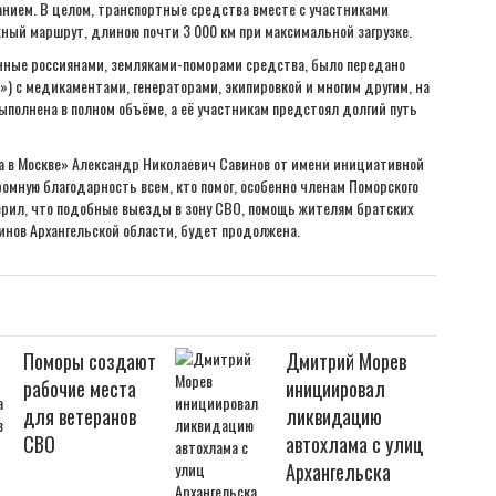
нием. В целом, транспортные средства вместе с участниками
ный маршрут, длиною почти 3 000 км при максимальной загрузке.
ранные россиянами, земляками-поморами средства, было передано
») с медикаментами, генераторами, экипировкой и многим другим, на
выполнена в полном объёме, а её участникам предстоял долгий путь
 в Москве» Александр Николаевич Савинов от имени инициативной
ромную благодарность всем, кто помог, особенно членам Поморского
верил, что подобные выезды в зону СВО, помощь жителям братских
инов Архангельской области, будет продолжена.
Поморы создают
Дмитрий Морев
рабочие места
инициировал
для ветеранов
ликвидацию
СВО
автохлама с улиц
Архангельска