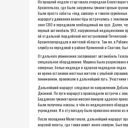
На прошлой неделе стартовала очередная благотворите
Архангельска, где были загружены гуманитарным грузом
были просто забиты «под завязку» и тяжело гружённые 
маршруту движения волонтёры встречались с землякам
зоне СВО и передавали необходимый им груз. Далее, че
первый автомобиль УАЗ, нагруженный медицинскими пре
ой отдельной гвардейской мотострелковой Печенгской о
Архангелогородцев и жителей области. Там же, в Рубеж
службу на передовой в районе Кременной и Сватово, б
Отдельного упоминания заслуживает автомобиль Газел
специальное оборудование. Машина была разрисована 
северные, белые медведи и ядерная подводная лодка. 
во время остановок местные жители с улыбкой спрашива
пониманием, провожали в дальнейший путь. Участники
Дальнейший маршрут следовал по направлению Дебальце
Джанкой. По пути маршрута происходили встречи с земл
Бердянске гуманитарная миссия поморов адресно приех
были получены наказы, в чём из медицинского оборудо
учреждение. И в эту поездку было привезено многое из 
После посещения Мелитополя, дальнейший маршрут прол
морской пехоты, где также воюет много северян, был п