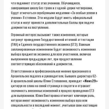
что поднимет статус этих учеников. Обучающиеся,
завершившие школу без троек и с одной-двумя четверками,
будут отмечаться серебряными медалями «За особые успехи в
учении» II степени. Эти медали будут иметь официальный
статус и могут принести дополнительные баллы при подаче
документов на поступление.
Огромный интерес вызывают также изменения, которые
затронут проведение Государственной итоговой аттестации
(ГИА) и Единого государственного экзамена (ЕГЭ). Важным
запланированным изменением будет возможность изменения
выбора предметов экзамена для всех участников, включая
выпускников предыдущих лет, при предоставлении
соответствующих обоснований и документов.
Ответственное и профессиональное мнение признанного в
Архангельске педагога и руководителя, бывшего директора 62-
й архангельской школы Юлии Степовенко, приводит
«
News29
»
цитируя ее слова на
своей странице
в соцсети и отражает
значимость внесенных изменений в процесс проведения ЕГЭ
для выпускников. Юлия Викторовна отмечает ключевую роль,
которая имеет возможность изменения выбора вуза или
специальности в последний момент, учитывая свои настоящие