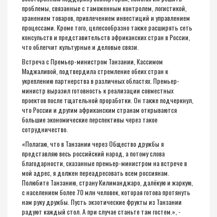
проблемы, связанные с таможенным контролем, логистикой,
хранением товаров, привлечением инвестиций и управлением
процессами. Кроме того, целесообразно также расширять сеть
консульств и представительств африканских стран в России,
что облегчит культурные и деловые связи.
Встреча с Премьер-министром Танзании, Кассимом
Маджаливой, подтвердила стремление обеих стран к
укреплению партнерства в различных областях. Премьер-
министр выразил готовность к реализации совместных
проектов после тщательной проработки. Он также подчеркнул,
что России и другим африканским странам открываются
большие экономические перспективы через такое
сотрудничество.
«Полагаю, что в Танзании через Общество дружбы я
представляю весь российский народ, а потому слова
благодарности, сказанные премьер-министром на встрече в
мой адрес, я должен переадресовать всем россиянам.
Полюбите Танзанию, страну Килиманджаро, далёкую и жаркую,
с населением более 70 млн человек, которая готова протянуть
нам руку дружбы. Пусть экзотические фрукты из Танзании
радуют каждый стол. А при случае станьте там гостем.», -