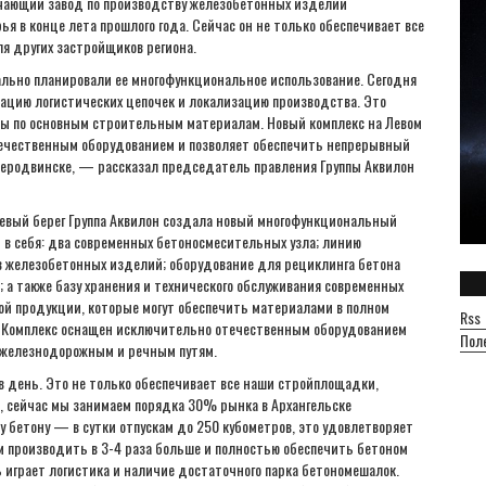
чающий завод по производству железобетонных изделий
я в конце лета прошлого года. Сейчас он не только обеспечивает все
я других застройщиков региона.
ьно планировали ее многофункциональное использование. Сегодня
ацию логистических цепочек и локализацию производства. Это
ы по основным строительным материалам. Новый комплекс на Левом
отечественным оборудованием и позволяет обеспечить непрерывный
еверодвинске, — рассказал председатель правления Группы Аквилон
Левый берег Группа Аквилон создала новый многофункциональный
 в себя: два современных бетоносмесительных узла; линию
ов железобетонных изделий; оборудование для рециклинга бетона
; а также базу хранения и технического обслуживания современных
вой продукции, которые могут обеспечить материалами в полном
Rss
. Комплекс оснащен исключительно отечественным оборудованием
Пол
к железнодорожным и речным путям.
в день. Это не только обеспечивает все наши стройплощадки,
м, сейчас мы занимаем порядка 30% рынка в Архангельске
у бетону — в сутки отпускам до 250 кубометров, это удовлетворяет
м производить в 3-4 раза больше и полностью обеспечить бетоном
ь играет логистика и наличие достаточного парка бетономешалок.