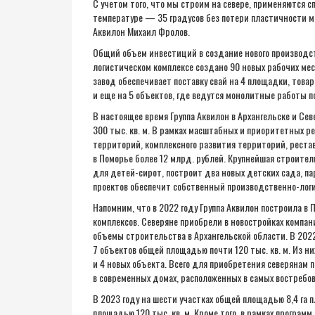
С учетом того, что мы строим на севере, применяются
температуре — 35 градусов без потери пластичности м
Аквилон Михаил Фролов.
Общий объем инвестиций в создание нового производст
логистическом комплексе создано 90 новых рабочих мес
завод обеспечивает поставку свай на 4 площадки, товар
и еще на 5 объектов, где ведутся монолитные работы п
В настоящее время Группа Аквилон в Архангельске и С
300 тыс. кв. м. В рамках масштабных и приоритетных р
территорий, комплексного развития территорий, реста
в Поморье более 12 млрд. рублей. Крупнейшая строите
для детей-сирот, построит два новых детских сада, па
проектов обеспечит собственный производственно-логис
Напомним, что в 2022 году Группа Аквилон построила в П
комплексов. Северяне приобрели в новостройках компан
объемы строительства в Архангельской области. В 2022
7 объектов общей площадью почти 120 тыс. кв. м. Из н
и 4 новых объекта. Всего для приобретения северянам
в современных домах, расположенных в самых востребо
В 2023 году на шести участках общей площадью 8,4 га 
площадью 120 тыс. кв. м. Кроме того, в рамках програ