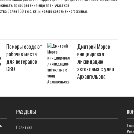
ожность приобретения еще пяти участков
ва более 160 тыс. кв. м нового современного жилья.
Поморы создают
Дмитрий Морев
рабочие места
инициировал
для ветеранов
ликвидацию
СВО
автохлама с улиц
Архангельска
РАЗДЕЛЫ
КО
ть
Гла
Политика
Рекл