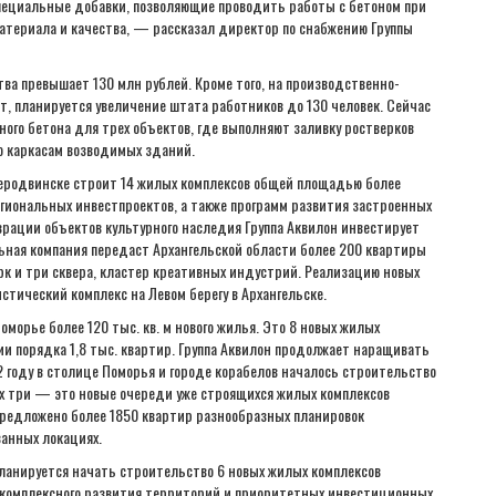
 специальные добавки, позволяющие проводить работы с бетоном при
атериала и качества, — рассказал директор по снабжению Группы
ва превышает 130 млн рублей. Кроме того, на производственно-
т, планируется увеличение штата работников до 130 человек. Сейчас
ного бетона для трех объектов, где выполняют заливку ростверков
о каркасам возводимых зданий.
еверодвинске строит 14 жилых комплексов общей площадью более
егиональных инвестпроектов, а также программ развития застроенных
врации объектов культурного наследия Группа Аквилон инвестирует
льная компания передаст Архангельской области более 200 квартиры
рк и три сквера, кластер креативных индустрий. Реализацию новых
тический комплекс на Левом берегу в Архангельске.
оморье более 120 тыс. кв. м нового жилья. Это 8 новых жилых
ии порядка 1,8 тыс. квартир. Группа Аквилон продолжает наращивать
 году в столице Поморья и городе корабелов началось строительство
их три — это новые очереди уже строящихся жилых комплексов
 предложено более 1850 квартир разнообразных планировок
ванных локациях.
планируется начать строительство 6 новых жилых комплексов
мм комплексного развития территорий и приоритетных инвестиционных