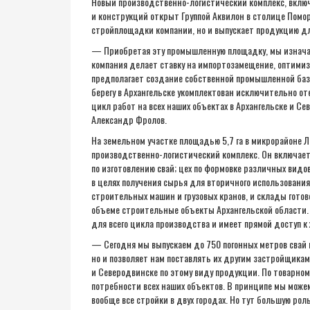
Новый производственно-логистический комплекс, вклю
и конструкций открыт Группой Аквилон в столице Поморь
стройплощадки компании, но и выпускает продукцию дл
— Приобретая эту промышленную площадку, мы изначал
компания делает ставку на импортозамещение, оптимиз
предполагает создание собственной промышленной баз
берегу в Архангельске укомплектован исключительно 
цикл работ на всех наших объектах в Архангельске и С
Александр Фролов.
На земельном участке площадью 5,7 га в микрорайоне 
производственно-логистический комплекс. Он включает
по изготовлению свай; цех по формовке различных вид
в целях получения сырья для вторичного использования
строительных машин и грузовых кранов, и склады гото
объеме строительные объекты Архангельской области
для всего цикла производства и имеет прямой доступ 
— Сегодня мы выпускаем до 750 погонных метров свай 
но и позволяет нам поставлять их другим застройщика
и Северодвинске по этому виду продукции. По товарном
потребности всех наших объектов. В принципе мы може
вообще все стройки в двух городах. Но тут большую рол