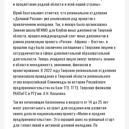
и процветание родной области и всей нашей страны».
Юрий Анатольевич отметил, что региональное отделение
«Деловой России» уже реализовало ряд проектов с
привлечением молодежи. Так, в январе была организована
Зимняя школа МГИМО для Клубов юных дипломатов Тверской
области, прошел международный слет юных дипломатов в
рамках реализации проекта «Россия - Африка – Восток», в
прошлом году было заключено соглашение с Тверским лицеем о
сотрудничестве в сфере дополнительной образовательной
деятельности. Теперь учащиеся лицея смогут получать знания
в области менеджмента, экономики, финансов и
проектирования. В 2022 году Тверское региональное отделение
организовало проведение в Тверской области регионального
этапа всероссийской Олимпиады по истории Российского
предпринимательства на базе ТГУ, ТГТУ, Тверских филиалов
РАНХиГС и РГУ им. А.Н. Косыгина.
Так же начинающие бизнесмены в возрасте от 14 до 25 лет
могут рассчитывать на грант для создания или развития
своего дела по национальному проекту «Малое и среднее
предпринимательство». Это хороший шанс на успешный старт
для талантливой и активной деловой молодежи. По