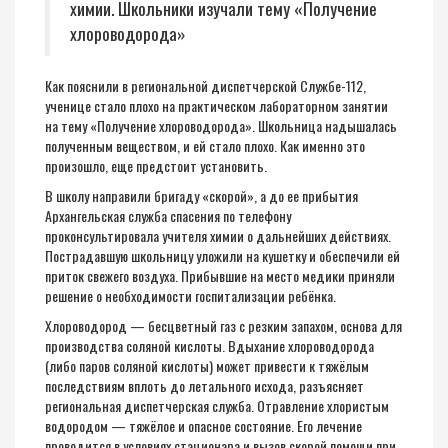
химии. Школьники изучали тему «Получение
хлороводорода»
Как пояснили в региональной диспетчерской Службе-112,
ученице стало плохо на практическом лабораторном занятии
на тему «Получение хлороводорода». Школьница надышалась
полученным веществом, и ей стало плохо. Как именно это
произошло, еще предстоит установить.
В школу направили бригаду «скорой», а до ее прибытия
Архангельская служба спасения по телефону
проконсультировала учителя химии о дальнейших действиях.
Пострадавшую школьницу уложили на кушетку и обеспечили ей
приток свежего воздуха. Прибывшие на место медики приняли
решение о необходимости госпитализации ребёнка.
Хлороводород — бесцветный газ с резким запахом, основа для
производства соляной кислоты. Вдыхание хлороводорода
(либо паров соляной кислоты) может привести к тяжёлым
последствиям вплоть до летального исхода, разъясняет
региональная диспетчерская служба. Отравление хлористым
водородом — тяжёлое и опасное состояние. Его лечение
проводится в условиях стационара и вызов скорой помощи при