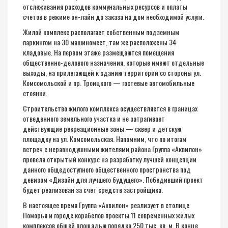
отслеживания расходов коммунальных ресурсов и оплаты
счетов в режиме он-лайн до заказа на дом необходимой услуги.
Жилой комплекс располагает собственным подземным
паркингом на 30 машиномест, там же расположены 34
кладовые. На первом этаже размещаются помещения
общественно-делового назначения, которые имеют отдельные
выходы, на прилегающей к зданию территории со стороны ул.
Комсомольской и пр. Троицкого — гостевые автомобильные
стоянки.
Строительство жилого комплекса осуществляется в границах
отведенного земельного участка и не затрагивает
действующие рекреационные зоны — сквер и детскую
площадку на ул. Комсомольская. Напомним, что по итогам
встреч с неравнодушными жителями района Группа «Аквилон»
провела открытый конкурс на разработку лучшей концепции
данного общедоступного общественного пространства под
девизом «Дизайн для лучшего будущего». Победивший проект
будет реализован за счет средств застройщика.
В настоящее время Группа «Аквилон» реализует в столице
Поморья и городе корабелов проекты 11 современных жилых
комплексов общей площадью порядка 250 тыс. кв. м. В конце