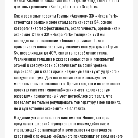
жилья. Возможен заказ чистовой отделки «под ключ» в трех
цветовых решениях «Sand», «Terra» и «Graphite».
Как и все новые проекты Группы «Аквилон» ЖК «Искра Park»
строится в рамках нового стандарта качества Э4, основе
которого: энергоэффективность, экологичность, эргономика и
экономия. Стены ЖК «Искра Park» толщиной 770 мм
возводятся по технологии «Теплая керамика». Также
применяется новая система утепления контура дома «Термо-
S», позволяющая до 40% снизить потребление тепла.
Увеличенная толщина межквартирных стен и перекрытий
этажей в совокупности обеспечивает высокий уровень
шумоизоляции в квартирах и надежную защиту от ударного и
воздушного шума. Для остекления окон используются
многокамерные стеклопакеты. Кроме того, как и во всех новых
проектах система теплоснабжения имеет коллекторную
разводку и поквартирный учет потребляемого тепла, что
позволяет не только регулировать температуру в помещениях,
но и существенно экономить на платежах.
В здании устанавливается система «in-Home», которая
предлагает широкий функционал по взаимодействию с
управляющей организацией и возможностям контроля за
квартирой с помощью мобильного приложения: от ежедневного