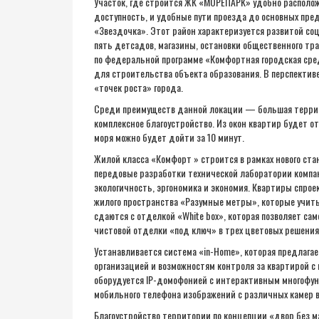
Участок, где строится ЖК «МОРЕПАРК» удобно располож
доступность, и удобные пути проезда до основных пр
«Звездочка». Этот район характеризуется развитой со
пять детсадов, магазины, остановки общественного тр
по федеральной программе «Комфортная городская сред
для строительства объекта образования. В перспектив
«точек роста» города.
Среди преимуществ данной локации — большая террито
комплексное благоустройство. Из окон квартир будет о
моря можно будет дойти за 10 минут.
Жилой класса «Комфорт » строится в рамках нового ст
передовые разработки технической лаборатории компа
экологичность, эргономика и экономия. Квартиры спро
жилого пространства «Разумные метры», которые учиты
сдаются с отделкой «White box», которая позволяет са
чистовой отделки «под ключ» в трех цветовых решениях 
Устанавливается система «in-Home», которая предлага
организацией и возможностям контроля за квартирой с
оборудуется IР-домофонией с интерактивным многофун
мобильного телефона изображений с различных камер
Благоустройство территории по концепции «двор без 