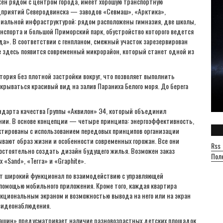
ен рядом с центром города, имеет хорошую транспортную
едприятий Северодвинска — заводов «Севмаш», «Арктика»,
циальной инфраструктурой: рядом расположены гимназия, две школы,
анспорта и большой Приморский парк, обустройство которого ведется
а». В соответствии с генпланом, смежный участок зарезервирован
е здесь появится современный микрорайон, который станет одной из
рия без плотной застройки вокруг, что позволяет выполнить
ткрываться красивый вид на залив Параниха Белого моря. До берега
андарта качества Группы «Аквилон» Э4, который объединил
нии. В основе концепции — четыре принципа: энергоэффективность,
ектированы с использованием передовых принципов организации
вают образ жизни и особенности современных горожан. Все они
Rss
мостоятельно создать дизайн будущего жилья. Возможен заказ
Пол
«Sand», «Terra» и «Graphite».
ет широкий функционал по взаимодействию с управляющей
 помощью мобильного приложения. Кроме того, каждая квартира
кциональным экраном и возможностью вывода на него или на экран
 видеонаблюдения.
машин» предусматривает наличие разновозрастных детских площадок