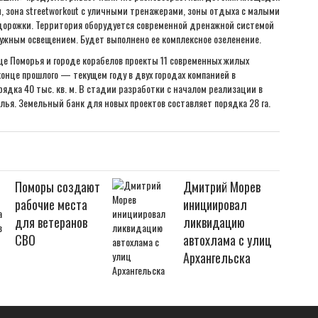
зона streetworkout с уличными тренажерами, зоны отдыха с малыми
дорожки. Территория оборудуется современной дренажной системой
ружным освещением. Будет выполнено ее комплексное озеленение.
це Поморья и городе корабелов проекты 11 современных жилых
конце прошлого — текущем году в двух городах компанией в
дка 40 тыс. кв. м. В стадии разработки с началом реализации в
илья. Земельный банк для новых проектов составляет порядка 28 га.
Поморы создают
Дмитрий Морев
рабочие места
инициировал
для ветеранов
ликвидацию
СВО
автохлама с улиц
Архангельска