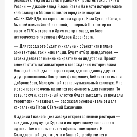
России — дизайн-завод Flacon. Затем На месте исторического
хлебозавода в Москве появился городской квартал
«ХЛЕБОЗАВОД», на горнолыжном курорте Роза Хутор в Сочи, в
бывшей олимпийской столовой, — первый IT-кластер на
высоте 1170 метров, а в Иркутске арт-завод на базе
исторического пивзавода Фёдора Доренберга.
— Для города это будет уникальный объект: как в плане
архитектуры, так и концепции. Будет отбор арендаторов —
ставка делается именно на креативные индустрии. Проект
сможет стать катализатором к возрождению исторической
Немецкой слободы — территории, где неподалёку друг от
друга расположены Поморская филармония, библиотека имени
Добролюбова, Молодёжный театр, музыкальный колледж. Мне
в этом проекте очень нравится возможность для синергии. То
есть, по сути, креативный кластер будет выходить за пределы
территории пивзавода, — рассказал руководитель отдела
консалтинга Flacon X Евгений Хакимулин.
В здании Главного цеха завода откроется пивной ресторан —
как дань делу купца Суркова и историческому назначению
здания. Там же разместятся офисные помещения. В
Солодовенный цех, тот, что с башней, преобразится в