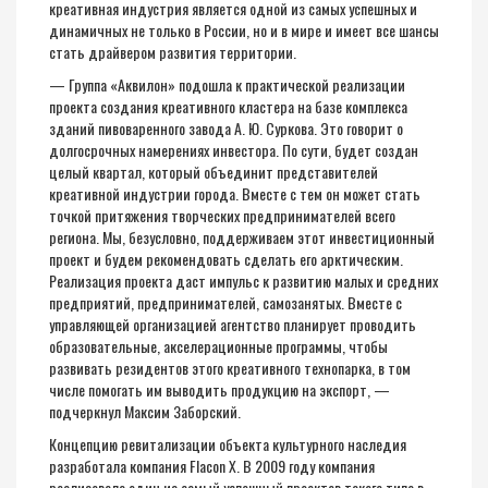
креативная индустрия является одной из самых успешных и
динамичных не только в России, но и в мире и имеет все шансы
стать драйвером развития территории.
— Группа «Аквилон» подошла к практической реализации
проекта создания креативного кластера на базе комплекса
зданий пивоваренного завода А. Ю. Суркова. Это говорит о
долгосрочных намерениях инвестора. По сути, будет создан
целый квартал, который объединит представителей
креативной индустрии города. Вместе с тем он может стать
точкой притяжения творческих предпринимателей всего
региона. Мы, безусловно, поддерживаем этот инвестиционный
проект и будем рекомендовать сделать его арктическим.
Реализация проекта даст импульс к развитию малых и средних
предприятий, предпринимателей, самозанятых. Вместе с
управляющей организацией агентство планирует проводить
образовательные, акселерационные программы, чтобы
развивать резидентов этого креативного технопарка, в том
числе помогать им выводить продукцию на экспорт, —
подчеркнул Максим Заборский.
Концепцию ревитализации объекта культурного наследия
разработала компания Flacon X. В 2009 году компания
реализовала один из самый успешный проектов такого типа в