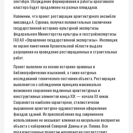
сентября. Обсуждение формирования и работы креативного
кластера будет продолжено на разных площадках.
Напомним, что проект реставрации архитектурного ансамбля
пивзавода А. Суркова, получил положительные заключения
государственной историко-культурной экспертизы
федерального Министерства культуры и госстройэкспертизы
ГАУ АО «Управление государственной экспертизы». Инспекция
по охране памятников Архангельской области выдала
разрешения на проведение реставрационных и строительных
работ.
Проект выполнен на основе историко-архивных и
библиографических изысканий, а также натурных
исследований технического состояния объекта. Реставрация
выполняется с соблюдением принципа максимально
возможного сохранения подлинных архитектурных и
конструктивных элементов конца XIX — начала XX веков.
Сохраняется наиболее характерное, стилистически
выраженное архитектурно-художественное оформление
фасадов зданий. Их приспособление под современное
использование не оказывает влияния на визуальное восприятие
объекта с набережной Северной Двины и ул. Попова. Все
предусмотренные проектом мероприятия соответствует