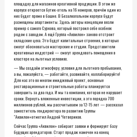
площадку для магазинов креативной продукции. В этом же
корпусе откроется бутик-отель на 16 номеров, причём один из
них будет прямо в башне. В Безалкогольном корпусе будут
размещены апартаменты. Здесь авторы концепции вязли
пример с самого Суркова, который построил себе особняк
рядом с заводом. А ещё Группа «Аквилон» заново отстроит
складские цеха. Это будут капитальные строения, в которых
смогут обосноваться мастерские и студии. Представители
креативных индустрий — смогут арендовать помещения в
кластере на льготных условиях.
— Мы создаём атмосферу, условия для льготного пребывания,
а вы, пожалуйста, — работайте, развивайте, коллаборируйте!
Для нас это во многом имиджевый проект, основные
реставрационные и строительные работы планируется
завершить за два года. И мы та компания, которая не нарушает
сроки. Вернуть вложенные инвестиции, а это порядка 700
миллионов рублей, мы рассчитываем за 12-15 лет — рассказал
заместитель гендиректора по развитию Группы
"Аквилон«отметил Андрей Четвериков.
Сейчас Группа «Аквилон» собирает заявки и формирует базу
будущих арендаторов. Старт продаж намечен на конец