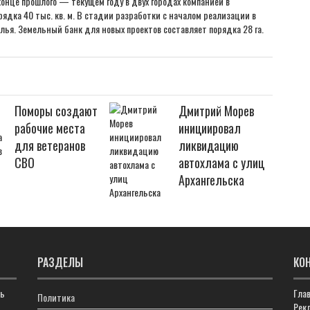
конце прошлого — текущем году в двух городах компанией в
дка 40 тыс. кв. м. В стадии разработки с началом реализации в
илья. Земельный банк для новых проектов составляет порядка 28 га.
Поморы создают
Дмитрий Морев
рабочие места
инициировал
для ветеранов
ликвидацию
СВО
автохлама с улиц
Архангельска
РАЗДЕЛЫ
КО
ть
Гла
Политика
Рекл