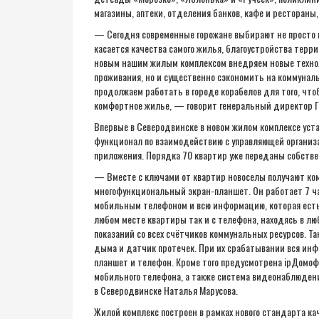
магазины, аптеки, отделения банков, кафе и рестораны
— Сегодня современные горожане выбирают не просто к
касается качества самого жилья, благоустройства терр
новым нашим жилым комплексом внедряем новые технол
проживания, но и существенно сэкономить на коммуналь
продолжаем работать в городе корабелов для того, что
комфортное жилье, — говорит генеральный директор Г
Впервые в Северодвинске в новом жилом комплексе уст
функционал по взаимодействию с управляющей организ
приложения. Порядка 70 квартир уже переданы собстве
— Вместе с ключами от квартир новоселы получают ко
многофункциональный экран-планшет. Он работает 7 ча
мобильным телефоном и всю информацию, которая есть в
любом месте квартиры так и с телефона, находясь в лю
показаний со всех счётчиков коммунальных ресурсов. Т
дыма и датчик протечек. При их срабатывании вся инф
планшет и телефон. Кроме того предусмотрена ipДомо
мобильного телефона, а также система видеонаблюден
в Северодвинске Наталья Марусова.
Жилой комплекс построен в рамках нового стандарта к