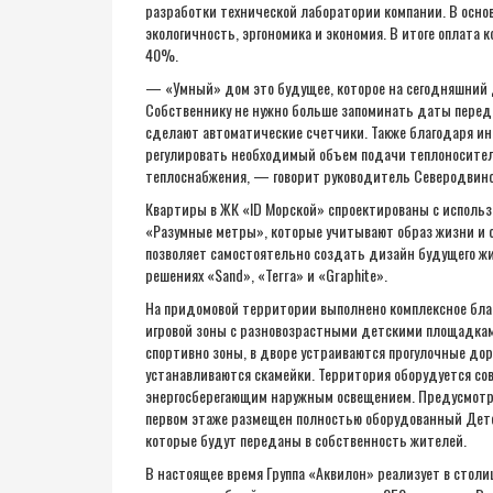
разработки технической лаборатории компании. В осн
экологичность, эргономика и экономия. В итоге оплата
40%.
— «Умный» дом это будущее, которое на сегодняшний 
Собственнику не нужно больше запоминать даты переда
сделают автоматические счетчики. Также благодаря и
регулировать необходимый объем подачи теплоносител
теплоснабжения, — говорит руководитель Северодвинск
Квартиры в ЖК «ID Морской» спроектированы с исполь
«Разумные метры», которые учитывают образ жизни и о
позволяет самостоятельно создать дизайн будущего жи
решениях «Sand», «Terra» и «Graphite».
На придомовой территории выполнено комплексное бла
игровой зоны с разновозрастными детскими площадка
спортивно зоны, в дворе устраиваются прогулочные дор
устанавливаются скамейки. Территория оборудуется со
энергосберегающим наружным освещением. Предусмотрен
первом этаже размещен полностью оборудованный Детс
которые будут переданы в собственность жителей.
В настоящее время Группа «Аквилон» реализует в столи