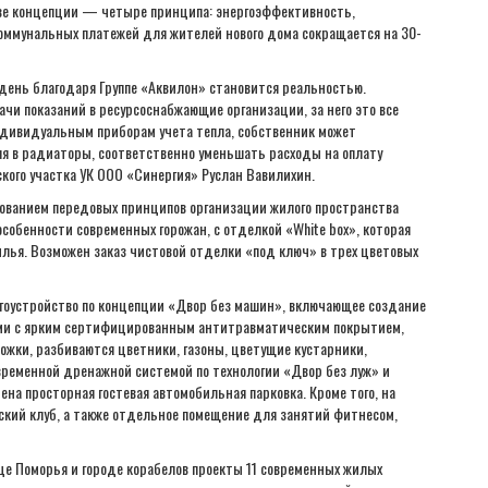
ове концепции — четыре принципа: энергоэффективность,
 коммунальных платежей для жителей нового дома сокращается на 30-
день благодаря Группе «Аквилон» становится реальностью.
чи показаний в ресурсоснабжающие организации, за него это все
ндивидуальным приборам учета тепла, собственник может
я в радиаторы, соответственно уменьшать расходы на оплату
ого участка УК ООО «Синергия» Руслан Вавилихин.
зованием передовых принципов организации жилого пространства
собенности современных горожан, с отделкой «White box», которая
лья. Возможен заказ чистовой отделки «под ключ» в трех цветовых
гоустройство по концепции «Двор без машин», включающее создание
ми с ярким сертифицированным антитравматическим покрытием,
ожки, разбиваются цветники, газоны, цветущие кустарники,
временной дренажной системой по технологии «Двор без луж» и
а просторная гостевая автомобильная парковка. Кроме того, на
кий клуб, а также отдельное помещение для занятий фитнесом,
це Поморья и городе корабелов проекты 11 современных жилых