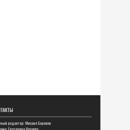
НТАКТЫ
вный редактор: Михаил Боровов
ама: Екатерина Нехаева