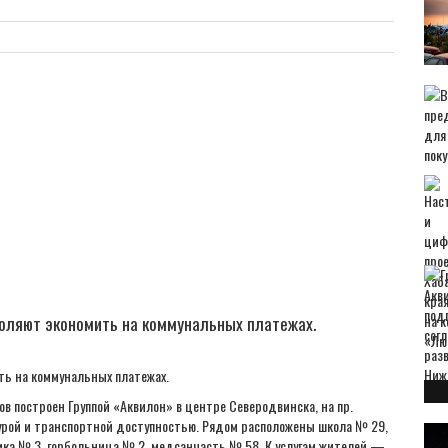
воляют экономить на коммунальных платежах.
ть на коммунальных платежах.
ов построен Группой «Аквилон» в центре Северодвинска, на пр.
урой и транспортной доступностью. Рядом расположены школа № 29,
ика № 3, горбольница № 2, медсанчасть № 58. К услугам жителей —