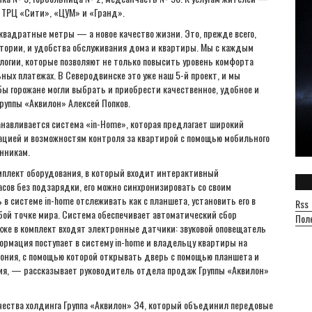
, ТРЦ «Сити», «ЦУМ» и «Гранд».
вадратные метры — а новое качество жизни. Это, прежде всего,
итории, и удобства обслуживания дома и квартиры. Мы с каждым
огии, которые позволяют не только повысить уровень комфорта
ных платежах. В Северодвинске это уже наш 5-й проект, и мы
бы горожане могли выбрать и приобрести качественное, удобное и
руппы «Аквилон» Алексей Попков.
анавливается система «in-Home», которая предлагает широкий
ацией и возможностям контроля за квартирой с помощью мобильного
нникам.
мплект оборудования, в который входит интерактивный
сов без подзарядки, его можно синхронизировать со своим
 системе in-home отслеживать как с планшета, установить его в
Rss
бой точке мира. Система обеспечивает автоматический сбор
Пол
акже в комплект входят электронные датчики: звуковой оповещатель
ормация поступает в систему in-home и владельцу квартиры на
фония, с помощью которой открывать дверь с помощью планшета и
ия, — рассказывает руководитель отдела продаж Группы «Аквилон»
ачества холдинга Группа «Аквилон» Э4, который объединил передовые