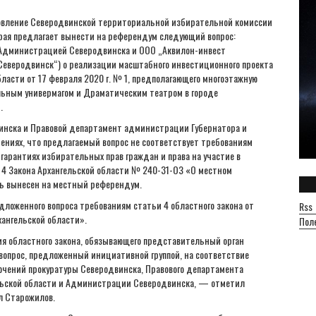
ановление Северодвинской территориальной избирательной комиссии
рая предлагает вынести на референдум следующий вопрос:
Администрацией Северодвинска и ООО „Аквилон-инвест
Северодвинск“) о реализации масштабного инвестиционного проекта
ласти от 17 февраля 2020 г. № 1, предполагающего многоэтажную
льным универмагом и Драматическим театром в городе
.
инска и Правовой департамент администрации Губернатора и
ениях, что предлагаемый вопрос не соответствует требованиям
гарантиях избирательных прав граждан и права на участие в
4 Закона Архангельской области № 240-31-ОЗ «О местном
ть вынесен на местный референдум.
дложенного вопроса требованиям статьи 4 областного закона от
Rss
ангельской области».
Пол
я областного закона, обязывающего представительный орган
 вопрос, предложенный инициативной группой, на соответствие
ючений прокуратуры Северодвинска, Правового департамента
льской области и Администрации Северодвинска, — отметил
л Старожилов.