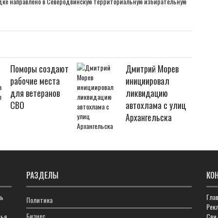
ядке направлено в Северодвинскую территориальную избирательную
Поморы создают
Дмитрий Морев
рабочие места
инициировал
для ветеранов
ликвидацию
СВО
автохлама с улиц
Архангельска
РАЗДЕЛЫ
КО
ть
Гла
Политика
Рекл
Бизнес
ья,
Сви