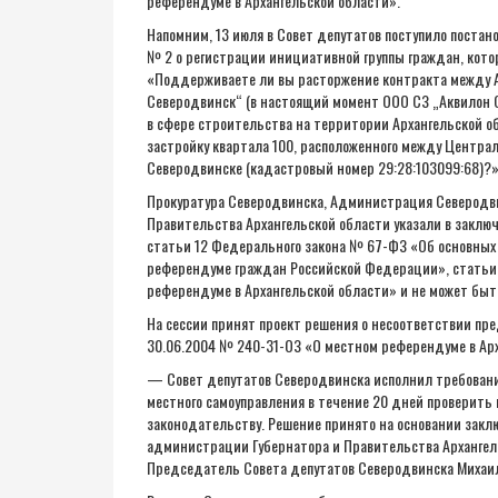
референдуме в Архангельской области».
Напомним, 13 июля в Совет депутатов поступило пост
№ 2 о регистрации инициативной группы граждан, кото
«Поддерживаете ли вы расторжение контракта между 
Северодвинск“ (в настоящий момент ООО СЗ „Аквилон 
в сфере строительства на территории Архангельской об
застройку квартала 100, расположенного между Центра
Северодвинске (кадастровый номер 29:28:103099:68)?»
Прокуратура Северодвинска, Администрация Северодв
Правительства Архангельской области указали в заключ
статьи 12 Федерального закона № 67-ФЗ «Об основных 
референдуме граждан Российской Федерации», статьи 
референдуме в Архангельской области» и не может бы
На сессии принят проект решения о несоответствии пре
30.06.2004 № 240-31-ОЗ «О местном референдуме в Арх
— Совет депутатов Северодвинска исполнил требовани
местного самоуправления в течение 20 дней проверить
законодательству. Решение принято на основании закл
администрации Губернатора и Правительства Арханге
Председатель Совета депутатов Северодвинска Михаи