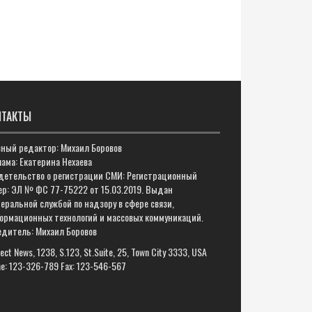
НТАКТЫ
вный редактор: Михаил Боровов
ама: Екатерина Нехаева
детельство о регистрации СМИ: Регистрационный
ер: ЭЛ № ФС 77-75222 от 15.03.2019. Выдан
еральной службой по надзору в сфере связи,
ормационных технологий и массовых коммуникаций.
едитель: Михаил Боровов
ect News, 1238, S.123, St.Suite, 25, Town City 3333, USA
e: 123-326-789 Fax: 123-546-567