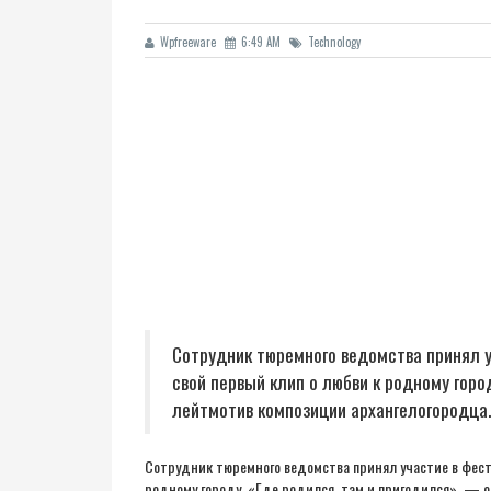
Wpfreeware
6:49 AM
Technology
Сотрудник тюремного ведомства принял у
свой первый клип о любви к родному горо
лейтмотив композиции архангелогородца.
Сотрудник тюремного ведомства принял участие в фести
родному городу. «Где родился, там и пригодился», — 