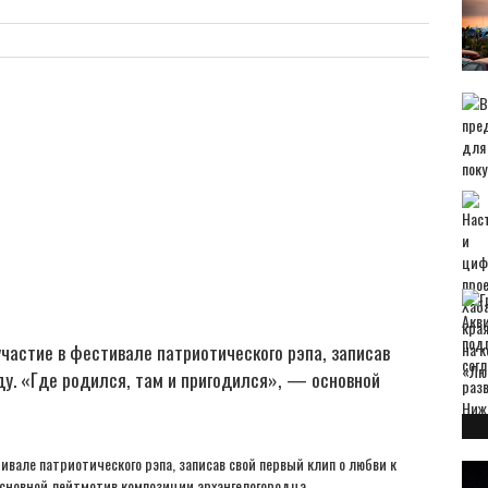
частие в фестивале патриотического рэпа, записав
ду. «Где родился, там и пригодился», — основной
вале патриотического рэпа, записав свой первый клип о любви к
основной лейтмотив композиции архангелогородца.