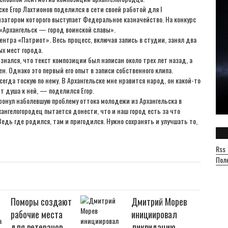
е Егор Лахтионов поделился в сети своей работой для I
изатором которого выступает Федеральное казначейство. На конкурс
Архангельск — город воинской славы».
нтра «Патриот». Весь процесс, включая запись в студии, занял два
ых мест города.
знался, что текст композиции был написан около трех лет назад, а
н. Однако это первый его опыт в записи собственного клипа.
сегда тоскую по нему. В Архангельске мне нравится народ, он какой-то
ит душа к ней, — поделился Егор.
ронул наболевшую проблему оттока молодежи из Архангельска в
хангелогородец пытается донести, что и наш город есть за что
Ведь где родился, там и пригодился. Нужно сохранять и улучшать то,
Rss
Пол
Поморы создают
Дмитрий Морев
рабочие места
инициировал
для ветеранов
ликвидацию