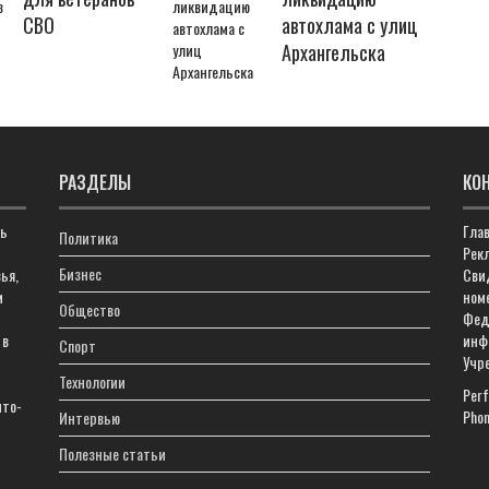
СВО
автохлама с улиц
Архангельска
РАЗДЕЛЫ
КО
ть
Гла
Политика
Рекл
Бизнес
ья,
Сви
м
ном
Общество
Фед
 в
инф
Спорт
Учр
Технологии
Perf
что-
Phon
Интервью
Полезные статьи