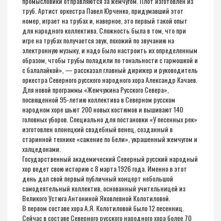
промысловики отправляются за жемчугом. Плот изготовлен из
труб. Артист оркестра Павел Юрченко, придумавший этот
номер, играет на трубах и, наверное, это первый такой опыт
для народного коллектива. Сложность была в том, что при
игре на трубах получается звук, похожий по звучанию на
электронную музыку, и надо было настроить их определенным
образом, чтобы трубы поладили по тональности с гармошкой и
с балалайкой», — рассказал главный дирижер и руководитель
оркестра Северного русского народного хора Александр Качаев.
Для новой программы «Жемчужина Русского Севера»,
посвященной 95-летию коллектива в Северном русском
народном хоре шьют 200 новых костюмов и вышивают 140
головных уборов. Специально для постановки «У песенных рек»
изготовлен олонецкий свадебный венец, созданный в
старинной технике «сажение по бели», украшенный жемчугом и
халцедонами.
Государственный академический Северный русский народный
хор ведет свою историю с 8 марта 1926 года. Именно в этот
день дал свой первый публичный концерт небольшой
самодеятельный коллектив, основанный учительницей из
Великого Устюга Антониной Яковлевной Колотиловой.
В первом составе хора А.Я. Колотиловой было 12 песенниц.
Сейчас в составе Северного русского народного хора более 70