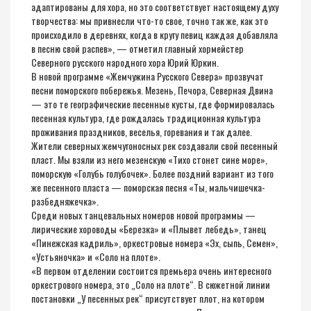
адаптированы для хора, но это соответствует настоящему духу
творчества: мы привнесли что-то свое, точно так же, как это
происходило в деревнях, когда в кругу певиц каждая добавляла
в песню свой распев», — отметил главный хормейстер
Северного русского народного хора Юрий Юркин.
В новой программе «Жемчужина Русского Севера» прозвучат
песни поморского побережья. Мезень, Печора, Северная Двина
— это те географические песенные кусты, где формировалась
песенная культура, где рождалась традиционная культура
проживания праздников, веселья, горевания и так далее.
Жители северных жемчугоносных рек создавали свой песенный
пласт. Мы взяли из него мезенскую «Тихо стонет сине море»,
поморскую «Голубь голубочек». Более поздний вариант из того
же песенного пласта — поморская песня «Ты, мальчишечка-
разбедняжечка».
Среди новых танцевальных номеров новой программы —
лирические хороводы «Березка» и «Плывет лебедь», танец
«Пинежская кадриль», оркестровые номера «Эх, сыпь, Семен»,
«Устьяночка» и «Соло на плоте».
«В первом отделении состоится премьера очень интересного
оркестрового номера, это „Соло на плоте“. В сюжетной линии
постановки „У песенных рек“ присутствует плот, на котором