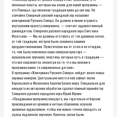
песенные пласты, которые мы взяли для новой программы —
это Поморье, где песенная традиция жива до сих пор. Не
случайно Северный русский народный хор называют
жемчужиной Русского Севера. Он должен в пении отражать
внутреннюю красоту северянина, — считает художественный
руководитель Северного русского народного хора Светлана
Игнатьева. — Мы не должны отступать от тех духовных начал,
от той традиции, которая была заложена нашими
предшественниками. Практически мы от этого и не отходим,
то, чем была наполнена наша северная культура —
музыкальное звучание, пластика, которые есть в традиции —
это все сохраняется, несмотря на то, что мы вносим в
программу какие-то современные детали».
В программу «Жемчужина Русского Севера» войдет много новых
хоровых номеров. Центральное место в ней займут песни
Карельского и Мезенского берегов Белого моря. Специально для
концерта их авторские обработки сделал главный хормейстер
Северного русского народного хора Юрий Юркин.
«Продумывая программу концерта, мы тщательно отбирали
произведения из архивов и нотных сборников, изучали
архивные аудиозаписи, чтобы как можно точнее передать со
сцены подлинное звучание. Конечно, песни были