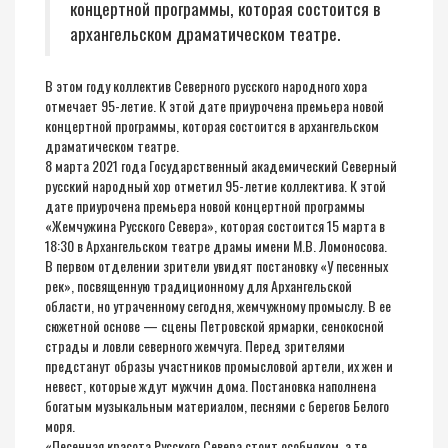
концертной программы, которая состоится в
архангельском драматическом театре.
В этом году коллектив Северного русского народного хора
отмечает 95-летие. К этой дате приурочена премьера новой
концертной программы, которая состоится в архангельском
драматическом театре.
8 марта 2021 года Государственный академический Северный
русский народный хор отметил 95-летие коллектива. К этой
дате приурочена премьера новой концертной программы
«Жемчужина Русского Севера», которая состоится 15 марта в
18:30 в Архангельском театре драмы имени М.В. Ломоносова.
В первом отделении зрители увидят постановку «У песенных
рек», посвященную традиционному для Архангельской
области, но утраченному сегодня, жемчужному промыслу. В ее
сюжетной основе — сцены Петровской ярмарки, сенокосной
страды и ловли северного жемчуга. Перед зрителями
предстанут образы участников промысловой артели, их жен и
невест, которые ждут мужчин дома. Постановка наполнена
богатым музыкальным материалом, песнями с берегов Белого
моря.
«Песенная красота Русского Севера стоит особняком, а те