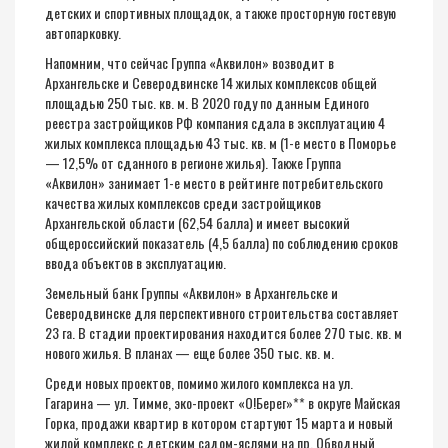
детских и спортивных площадок, а также просторную гостевую
автопарковку.
Напомним, что сейчас Группа «Аквилон» возводит в
Архангельске и Северодвинске 14 жилых комплексов общей
площадью 250 тыс. кв. м. В 2020 году по данным Единого
реестра застройщиков РФ компания сдала в эксплуатацию 4
жилых комплекса площадью 43 тыс. кв. м (1-е место в Поморье
— 12,5% от сданного в регионе жилья). Также Группа
«Аквилон» занимает 1-е место в рейтинге потребительского
качества жилых комплексов среди застройщиков
Архангельской области (62,54 балла) и имеет высокий
общероссийский показатель (4,5 балла) по соблюдению сроков
ввода объектов в эксплуатацию.
Земельный банк Группы «Аквилон» в Архангельске и
Северодвинске для перспективного строительства составляет
23 га. В стадии проектирования находится более 270 тыс. кв. м
нового жилья. В планах — еще более 350 тыс. кв. м.
Среди новых проектов, помимо жилого комплекса на ул.
Гагарина — ул. Тимме, эко-проект «О!Берег»** в округе Майская
Горка, продажи квартир в котором стартуют 15 марта и новый
жилой комплекс с детским садом-яслями на пр. Обводный