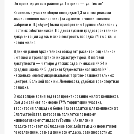
Он проектируется в районе ул. Гагарина — ул. Тимме*.
Земельные участки общей площадью 1,3 га с постройками
хозяйственного назначения (за зданием бывшей швейной
фабрики и ТЦ «Бум») были приобретены Группой «Аквилон» у
частных собственников. По действующей градостроительной
документации здесь можно построить порядка 24 тыс. кв. м
нового жилья.
Данный район Архангельска обладает развитой социальной,
бытовой и транспортной инфраструктурой. В шаговой
доступности — четыре детских сада, гимназия № 24 и
средняя школа № 5, детская Художественная школа № 1,
несколько многофункциональных торгово-развлекательных
центров, большой парк им. Ломоносова, удобная транспортная
развязка.
В настоящее время ведется проектирование жилого комплекса.
Сам дом займет примерно 17% территории участка,
территория площадью более 1 га отводится для комплексного
благоустройства, которое выполняется по новому
корпоративному стандарту Группы «Аквилон» и
предусматривает соблюдение всех действующих нормативов
по озеленению, размещению зон отдыха, разновозрастных