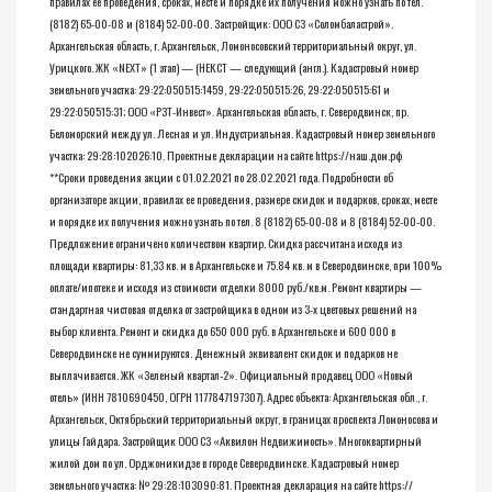
правилах ее проведения, сроках, месте и порядке их получения можно узнать по тел.
(8182) 65-00-08 и (8184) 52-00-00. Застройщик: ООО СЗ «Соломбаластрой».
Архангельская область, г. Архангельск, Ломоносовский территориальный округ, ул.
Урицкого. ЖК «NEXT» (1 этап) — (НЕКСТ — следующий (англ.). Кадастровый номер
земельного участка: 29:22:050515:1459, 29:22:050515:26, 29:22:050515:61 и
29:22:050515:31; ООО «РЗТ-Инвест». Архангельская область, г. Северодвинск, пр.
Беломорский между ул. Лесная и ул. Индустриальная. Кадастровый номер земельного
участка: 29:28:102026:10. Проектные декларации на сайте https://наш.дом.рф
**Сроки проведения акции с 01.02.2021 по 28.02.2021 года. Подробности об
организаторе акции, правилах ее проведения, размере скидок и подарков, сроках, месте
и порядке их получения можно узнать по тел. 8 (8182) 65-00-08 и 8 (8184) 52-00-00.
Предложение ограничено количеством квартир. Скидка рассчитана исходя из
площади квартиры: 81,33 кв. м в Архангельске и 75.84 кв. м в Северодвинске, при 100%
оплате/ипотеке и исходя из стоимости отделки 8000 руб./кв.м. Ремонт квартиры —
стандартная чистовая отделка от застройщика в одном из 3-х цветовых решений на
выбор клиента. Ремонт и скидка до 650 000 руб. в Архангельске и 600 000 в
Северодвинске не суммируются. Денежный эквивалент скидок и подарков не
выплачивается. ЖК «Зеленый квартал-2». Официальный продавец ООО «Новый
отель» (ИНН 7810690450, ОГРН 1177847197307). Адрес объекта: Архангельская обл., г.
Архангельск, Октябрьский территориальный округ, в границах проспекта Ломоносова и
улицы Гайдара. Застройщик ООО СЗ «Аквилон Недвижимость». Многоквартирный
жилой дом по ул. Орджоникидзе в городе Северодвинске. Кадастровый номер
земельного участка: № 29:28:103090:81. Проектная декларация на сайте https://