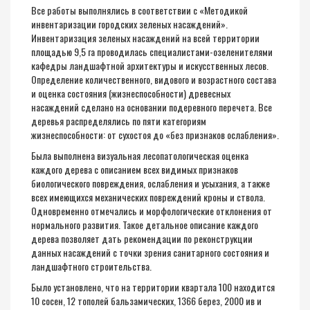
Все работы выполнялись в соответствии с «Методикой
инвентаризации городских зеленых насаждений».
Инвентаризация зеленых насаждений на всей территории
площадью 9,5 га проводилась специалистами-озеленителями
кафедры ландшафтной архитектуры и искусственных лесов.
Определение количественного, видового и возрастного состава
и оценка состояния (жизнеспособности) древесных
насаждений сделано на основании подеревного перечета. Все
деревья распределялись по пяти категориям
жизнеспособности: от сухостоя до «без признаков ослабления».
Была выполнена визуальная лесопатологическая оценка
каждого дерева с описанием всех видимых признаков
биологического повреждения, ослабления и усыхания, а также
всех имеющихся механических повреждений кроны и ствола.
Одновременно отмечались и морфологические отклонения от
нормального развития. Такое детальное описание каждого
дерева позволяет дать рекомендации по реконструкции
данных насаждений с точки зрения санитарного состояния и
ландшафтного строительства.
Было установлено, что на территории квартала 100 находится
10 сосен, 12 тополей бальзамических, 1366 берез, 2000 ив и