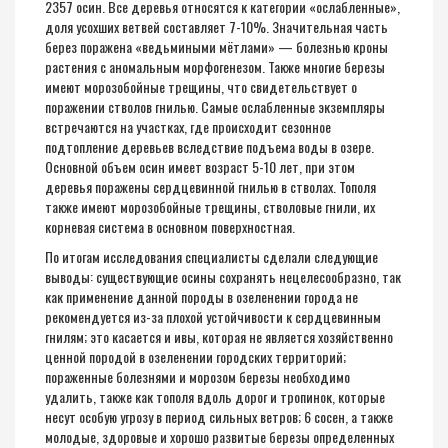
2357 осин. Все деревья относятся к категории «ослабленные»,
доля усохших ветвей составляет 7-10%. Значительная часть
берез поражена «ведьмиными мётлами» — болезнью кроны
растения с аномальным морфогенезом. Также многие березы
имеют морозобойные трещины, что свидетельствует о
поражении стволов гнилью. Самые ослабленные экземпляры
встречаются на участках, где происходит сезонное
подтопление деревьев вследствие подъема воды в озере.
Основной объем осин имеет возраст 5-10 лет, при этом
деревья поражены сердцевинной гнилью в стволах. Тополя
также имеют морозобойные трещины, стволовые гнили, их
корневая система в основном поверхностная.
По итогам исследования специалисты сделали следующие
выводы: существующие осины сохранять нецелесообразно, так
как применение данной породы в озеленении города не
рекомендуется из-за плохой устойчивости к сердцевинным
гнилям; это касается и ивы, которая не является хозяйственно
ценной породой в озеленении городских территорий;
пораженные болезнями и морозом березы необходимо
удалить, также как тополя вдоль дорог и тропинок, которые
несут особую угрозу в период сильных ветров; 6 сосен, а также
молодые, здоровые и хорошо развитые березы определенных