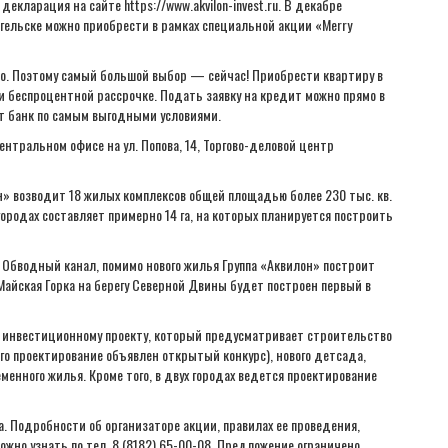
кларация на сайте https://www.akvilon-invest.ru. В декабре
гельске можно приобрести в рамках специальной акции «Merry
о. Поэтому самый большой выбор — сейчас! Приобрести квартиру в
 и беспроцентной рассрочке. Подать заявку на кредит можно прямо в
т банк по самым выгодными условиями.
ентральном офисе на ул. Попова, 14, Торгово-деловой центр
н» возводит 18 жилых комплексов общей площадью более 230 тыс. кв.
ородах составляет примерно 14 га, на которых планируется построить
. Обводный канал, помимо нового жилья Группа «Аквилон» построит
Майская Горка на берегу Северной Двины будет построен первый в
 инвестиционному проекту, который предусматривает строительство
его проектирование объявлен открытый конкурс), нового детсада,
еменного жилья. Кроме того, в двух городах ведется проектирование
да. Подробности об организаторе акции, правилах ее проведения,
можно узнать по тел. 8 (8182) 65-00-08. Предложение ограничено