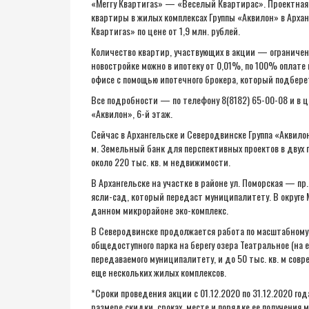
«Merry Квартиras» — «Веселый Квартирас». Проектная де
квартиры в жилых комплексах Группы «Аквилон» в Архан
Квартиras» по цене от 1,9 млн. рублей.
Количество квартир, участвующих в акции — ограничен
новостройке можно в ипотеку от 0,01%, по 100% оплате
офисе с помощью ипотечного брокера, который подбере
Все подробности — по телефону 8(8182) 65-00-08 и в ц
«Аквилон», 6-й этаж.
Сейчас в Архангельске и Северодвинске Группа «Аквило
м. Земельный банк для перспективных проектов в двух г
около 220 тыс. кв. м недвижимости.
В Архангельске на участке в районе ул. Поморская — пр
ясли-сад, который передаст муниципалитету. В округе 
данном микрорайоне эко-комплекс.
В Северодвинске продолжается работа по масштабному
общедоступного парка на берегу озера Театральное (на 
передаваемого муниципалитету, и до 50 тыс. кв. м совр
еще нескольких жилых комплексов.
*Сроки проведения акции с 01.12.2020 по 31.12.2020 го
размере скидки, сроках, месте и порядке ее получения 