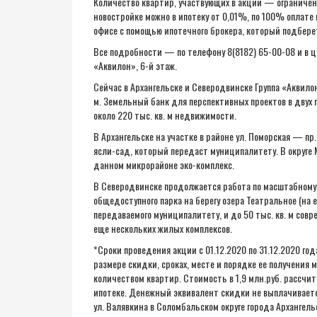
Количество квартир, участвующих в акции — ограничен
новостройке можно в ипотеку от 0,01%, по 100% оплате
офисе с помощью ипотечного брокера, который подбере
Все подробности — по телефону 8(8182) 65-00-08 и в ц
«Аквилон», 6-й этаж.
Сейчас в Архангельске и Северодвинске Группа «Аквило
м. Земельный банк для перспективных проектов в двух г
около 220 тыс. кв. м недвижимости.
В Архангельске на участке в районе ул. Поморская — пр
ясли-сад, который передаст муниципалитету. В округе 
данном микрорайоне эко-комплекс.
В Северодвинске продолжается работа по масштабному
общедоступного парка на берегу озера Театральное (на 
передаваемого муниципалитету, и до 50 тыс. кв. м совр
еще нескольких жилых комплексов.
*Сроки проведения акции с 01.12.2020 по 31.12.2020 го
размере скидки, сроках, месте и порядке ее получения 
количеством квартир. Стоимость в 1,9 млн.руб. рассчи
ипотеке. Денежный эквивалент скидки не выплачивает
ул. Валявкина в Соломбальском округе города Архангель