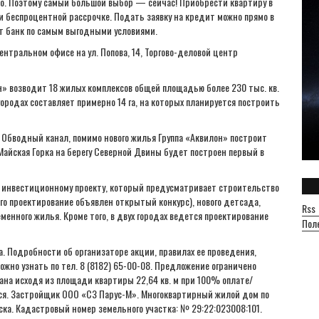
о. Поэтому самый большой выбор — сейчас! Приобрести квартиру в
 и беспроцентной рассрочке. Подать заявку на кредит можно прямо в
т банк по самым выгодными условиями.
ентральном офисе на ул. Попова, 14, Торгово-деловой центр
н» возводит 18 жилых комплексов общей площадью более 230 тыс. кв.
ородах составляет примерно 14 га, на которых планируется построить
. Обводный канал, помимо нового жилья Группа «Аквилон» построит
Майская Горка на берегу Северной Двины будет построен первый в
 инвестиционному проекту, который предусматривает строительство
его проектирование объявлен открытый конкурс), нового детсада,
Rss
еменного жилья. Кроме того, в двух городах ведется проектирование
Пол
да. Подробности об организаторе акции, правилах ее проведения,
можно узнать по тел. 8 (8182) 65-00-08. Предложение ограничено
тана исходя из площади квартиры 22,64 кв. м при 100% оплате/
ся. Застройщик ООО «СЗ Парус-М». Многоквартирный жилой дом по
ска. Кадастровый номер земельного участка: № 29:22:023008:101.