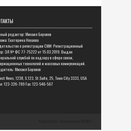
НТАКТЫ
вный редактор: Михаил Боровов
ама: Екатерина Нехаева
детельство о регистрации СМИ: Регистрационный
ер: ЭЛ № ФС 77-75222 от 15.03.2019. Выдан
еральной службой по надзору в сфере связи,
ормационных технологий и массовых коммуникаций.
едитель: Михаил Боровов
ect News, 1238, S.123, St.Suite, 25, Town City 3333, USA
e: 123-326-789 Fax: 123-546-567
Разработка "Архангельск-ИНФО"