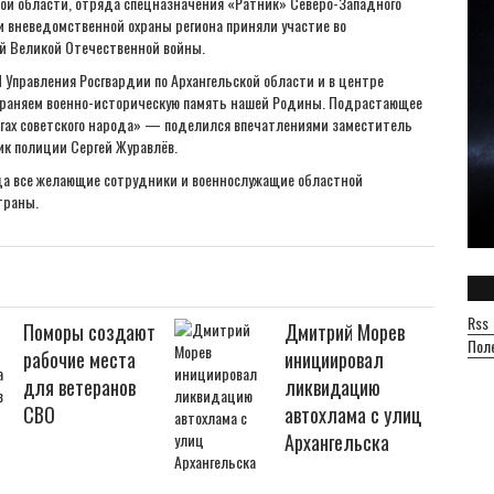
ой области, отряда спецназначения «Ратник» Северо-Западного
и вневедомственной охраны региона приняли участие во
й Великой Отечественной войны.
Управления Росгвардии по Архангельской области и в центре
храняем военно-историческую память нашей Родины. Подрастающее
игах советского народа» — поделился впечатлениями заместитель
к полиции Сергей Журавлёв.
да все желающие сотрудники и военнослужащие областной
траны.
Rss
Поморы создают
Дмитрий Морев
Пол
рабочие места
инициировал
для ветеранов
ликвидацию
СВО
автохлама с улиц
Архангельска