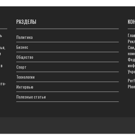
РАЗДЕЛЫ
КО
ть
Гла
Политика
Рекл
Бизнес
ья,
Сви
м
ном
Общество
Фед
 в
инф
Спорт
Учр
Технологии
Perf
что-
Phon
Интервью
Полезные статьи