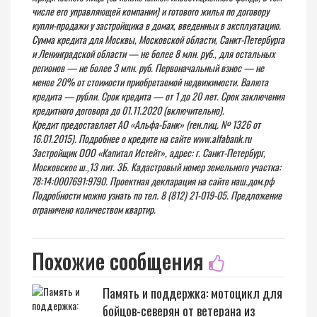
числе его управляющей компании) и готового жилья по договору
купли-продажи у застройщика в домах, введенных в эксплуатацию.
Сумма кредита для Москвы, Московской области, Санкт-Петербурга
и Ленинградской области — не более 8 млн. руб., для остальных
регионов — не более 3 млн. руб. Первоначальный взнос — не
менее 20% от стоимости приобретаемой недвижимости. Валюта
кредита — рубли. Срок кредита — от 1 до 20 лет. Срок заключения
кредитного договора до 01.11.2020 (включительно).
Кредит предоставляет АО «Альфа-Банк» (ген.лиц. № 1326 от
16.01.2015). Подробнее о кредите на сайте www.alfabank.ru
Застройщик ООО «Капитал Истейт», адрес: г. Санкт-Петербург,
Московское ш.,13 лит. 3Б. Кадастровый номер земельного участка:
78:14:0007691:9790. Проектная декларация на сайте наш.дом.рф
Подробности можно узнать по тел. 8 (812) 21-019-05. Предложение
ограничено количеством квартир.
Похожие сообщения
Память и поддержка: мотоцикл для
бойцов-северян от ветерана из