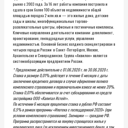
рынке с 2003 года. За 16 лет работы компания построила и
сдала в срок более 100 объектов недвижимости общей
площадью порядка 2 млн.кв.м — это жилые дома, детские
сады и школы, многофункциональные торгово-
развлекательные центры, офисные и гостиничные комплексы.
Ключевые направления деятельности компании: девелопмент,
проектирование, генподрядные услуги, управление
недвижимостью. Основной бизнес холдинга сконцентрирован в
четырех городах России: в Санкт-Петербурге, Москве,
Архангельске и Северодвинске. Группа «Аквилон» является
системообразующим предприятием России.
* Предложение действительно с 01.06.2020 г. по 30.06.2020 г.
Ставка в размере 0,01% действует в течение 6 месяцев с даты
заключения кредитного договора в случае оформления полного
комплексного страхования и первоначальном взносе не менее 20%.
Ставка 0,01% обеспечивается за счет субсидирования из средств
застройщика ООО «Капитал Истейт».
По истечении 6 месяцев процентная ставка в рублях РФ составит
6,5% в рамках программы «Ипотека с господдержкой 2020» (при
условии комплексного страхования). Заемщики — граждане РФ.
Программа распространяется на покупку строящегося жилья у
юридического лица (за исключением инвестиционного фонда, в том