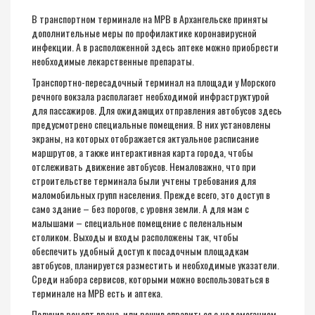
В транспортном терминале на МРВ в Архангельске приняты
дополнительные меры по профилактике коронавирусной
инфекции. А в расположенной здесь аптеке можно приобрести
необходимые лекарственные препараты.
Транспортно-пересадочный терминал на площади у Морского
речного вокзала располагает необходимой инфраструктурой
для пассажиров. Для ожидающих отправления автобусов здесь
предусмотрено специальные помещения. В них установлены
экраны, на которых отображается актуальное расписание
маршрутов, а также интерактивная карта города, чтобы
отслеживать движение автобусов. Немаловажно, что при
строительстве терминала были учтены требования для
маломобильных групп населения. Прежде всего, это доступ в
само здание – без порогов, с уровня земли. А для мам с
малышами – специальное помещение с пеленальным
столиком. Выходы и входы расположены так, чтобы
обеспечить удобный доступ к посадочным площадкам
автобусов, планируется разместить и необходимые указатели.
Среди набора сервисов, которыми можно воспользоваться в
терминале на МРВ есть и аптека.
Получив рецепт врача, или решив справиться с недомоганием