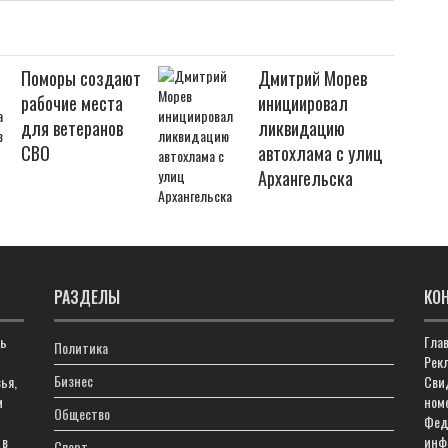
Поморы создают
Дмитрий Морев
рабочие места
инициировал
для ветеранов
ликвидацию
СВО
автохлама с улиц
Архангельска
РАЗДЕЛЫ
КО
ть
Гла
Политика
Рекл
Бизнес
ья,
Сви
м
ном
Общество
Фед
 в
инф
Спорт