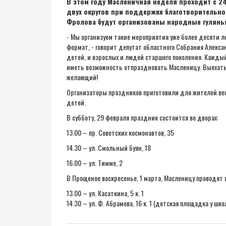
В этом году Масленичная неделя проходит с 24
двух округов при поддержке благотворительно
Фролова будут организованы народные гулянь
- Мы организуем такие мероприятия уже более десяти л
формат, - говорит депутат областного Собрания Алекса
детей, и взрослых и людей старшего поколения. Каждый
иметь возможность отпраздновать Масленицу. Выехать 
желающий!
Организаторы праздников приготовили для жителей вес
детей.
В субботу, 29 февраля праздник состоится во дворах:
13.00 – пр. Советских космонавтов, 35
14.30 – ул. Смольный буян, 18
16.00 – ул. Тимме, 2
В Прощеное воскресенье, 1 марта, Масленицу проводят 
13.00 – ул. Касаткина, 5 к. 1
14.30 – ул. Ф. Абрамова, 16 к. 1 (детская площадка у ш