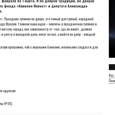
 февраля по 1 марта. И по доброй традиции, во дворах
го фонда «Аквилон Инвест» и депутата Александра
я.
ет. Праздник-гуляние во дворе, это самый доступный, народный
ндр Фролов. Главная наша идея – вовлечь в праздничное гуляние и
 житель города, вне зависимости от того, где он живёт, должен
в центр в выходной день могут не все, а выйти во двор - каждый
елую программу, чай с вкусными блинами, маленькие сладости для
Rss
Пол
по адресам:
колы №35)