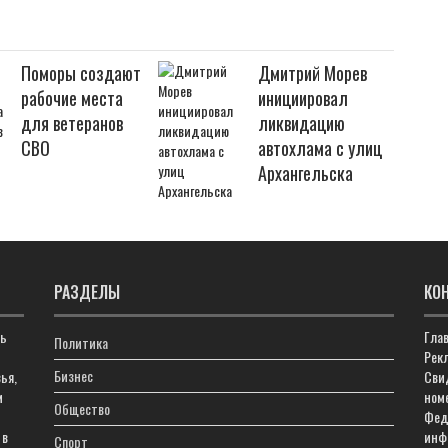
Поморы создают
Дмитрий Морев
рабочие места
инициировал
для ветеранов
ликвидацию
СВО
автохлама с улиц
Архангельска
РАЗДЕЛЫ
КО
ть
Гла
Политика
Рекл
Бизнес
ья,
Сви
м
ном
Общество
Фед
 в
инф
Спорт