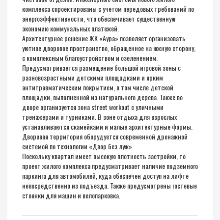
комплекса спроектированы с учетом передовых требований по
энергоэффективности, что обеспечивает существенную
экономию коммунальных платежей.
Архитектурное решение ЖК «Aура» позволяет организовать
уютное дворовое пространство, обращенное на южную сторону,
с комплексным благоустройством и озеленением.
Предусматривается размещение большой игровой зоны с
разновозрастными детскими площадками и ярким
антитравматическим покрытием, в том числе детской
площадки, выполненной из натурального дерева. Также во
дворе организуется зона street workout с уличными
тренажерами и турниками. В зоне отдыха для взрослых
устанавливаются скамейками и малые архитектурные формы.
Дворовая территория оборудуется современной дренажной
системой по технологии «Двор без луж».
Поскольку квартал имеет высокую плотность застройки, то
проект жилого комплекса предусматривает наличие подземного
паркинга для автомобилей, куда обеспечен доступ на лифте
непосредственно из подъезда. Также предусмотрены гостевые
стоянки для машин и велопарковка.