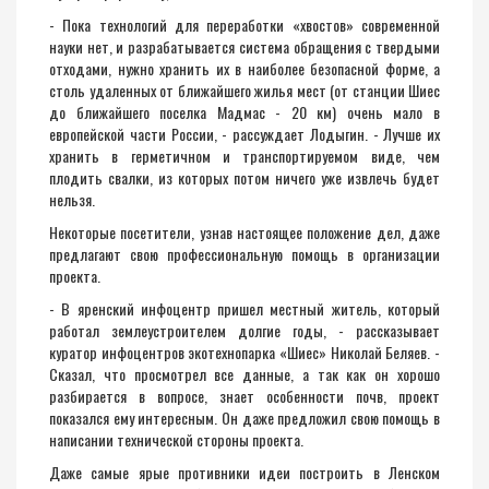
- Пока технологий для переработки «хвостов» современной
науки нет, и разрабатывается система обращения с твердыми
отходами, нужно хранить их в наиболее безопасной форме, а
столь удаленных от ближайшего жилья мест (от станции Шиес
до ближайшего поселка Мадмас - 20 км) очень мало в
европейской части России, - рассуждает Лодыгин. - Лучше их
хранить в герметичном и транспортируемом виде, чем
плодить свалки, из которых потом ничего уже извлечь будет
нельзя.
Некоторые посетители, узнав настоящее положение дел, даже
предлагают свою профессиональную помощь в организации
проекта.
- В яренский инфоцентр пришел местный житель, который
работал землеустроителем долгие годы, - рассказывает
куратор инфоцентров экотехнопарка «Шиес» Николай Беляев. -
Сказал, что просмотрел все данные, а так как он хорошо
разбирается в вопросе, знает особенности почв, проект
показался ему интересным. Он даже предложил свою помощь в
написании технической стороны проекта.
Даже самые ярые противники идеи построить в Ленском