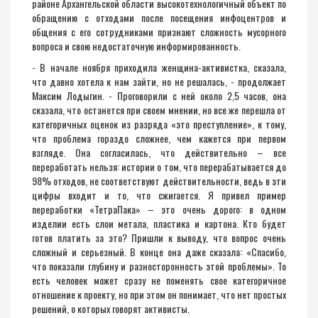
районе Архангельской области высокотехнологичный объект по
обращению с отходами после посещения инфоцентров и
общения с его сотрудниками признают сложность мусорного
вопроса и свою недостаточную информированность.
- В начале ноября приходила женщина-активистка, сказала,
что давно хотела к нам зайти, но не решалась, - продолжает
Максим Лодыгин. - Проговорили с ней около 2,5 часов, она
сказала, что останется при своем мнении, но все же перешла от
категоричных оценок из разряда «это преступление», к тому,
что проблема гораздо сложнее, чем кажется при первом
взгляде. Она согласилась, что действительно – все
переработать нельзя: истории о том, что перерабатывается до
98% отходов, не соответствуют действительности, ведь в эти
цифры входит и то, что сжигается. Я привел пример
переработки «ТетраПака» – это очень дорого: в одном
изделии есть слои метала, пластика и картона. Кто будет
готов платить за это? Пришли к выводу, что вопрос очень
сложный и серьезный. В конце она даже сказала: «Спасибо,
что показали глубину и разносторонность этой проблемы». То
есть человек может сразу не поменять свое категоричное
отношение к проекту, но при этом он понимает, что нет простых
решений, о которых говорят активисты.