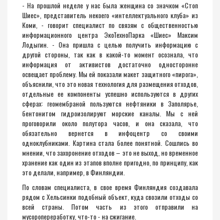
- На прошлой неделе у нас была женщина со значком «Стоп
Шиес», представитель некоего «интеллектуального клуба» из
Коми, - говорит специалист по связям с общественностью
информационного центра ЭкоТехноПарка «Шиес» Максим
Лодыгин. - Она пришла с целью получить информацию с
другой стороны, так как в какой-то момент осознала, что
информация от активистов достаточно односторонне
освещает проблему. Мы ей показали макет защитного «пирога»,
объяснили, что это новая технология для размещения отходов,
отдельные ее компоненты успешно используются в других
сферах: геомембраной пользуются нефтяники в Заполярье,
бентонитом гидроизолируют морские каналы. Мы с ней
проговорили около полутора часов, и она сказала, что
обязательно вернется в инфоцентр со своими
одноклубниками. Картина стала более понятной. Сошлись во
мнении, что захоронение отходов – это не выход, но временное
хранение как один из этапов вполне пригодно, по принципу, как
это делали, например, в Финляндии.
По словам специалиста, в свое время Финляндия создавала
рядом с Хельсинки подобный объект, куда свозили отходы со
всей страны. Потом часть из этого отправили на
мусоропереработку, что-то - на сжигание.