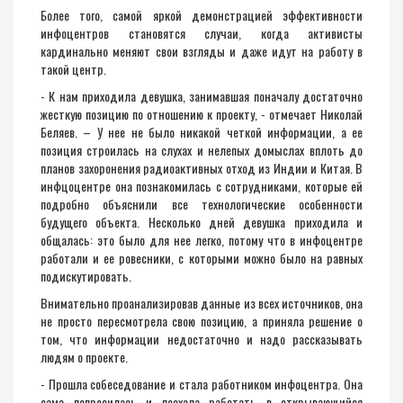
Более того, самой яркой демонстрацией эффективности
инфоцентров становятся случаи, когда активисты
кардинально меняют свои взгляды и даже идут на работу в
такой центр.
- К нам приходила девушка, занимавшая поначалу достаточно
жесткую позицию по отношению к проекту, - отмечает Николай
Беляев. – У нее не было никакой четкой информации, а ее
позиция строилась на слухах и нелепых домыслах вплоть до
планов захоронения радиоактивных отход из Индии и Китая. В
инфцоцентре она познакомилась с сотрудниками, которые ей
подробно объяснили все технологические особенности
будущего объекта. Несколько дней девушка приходила и
общалась: это было для нее легко, потому что в инфоцентре
работали и ее ровесники, с которыми можно было на равных
подискутировать.
Внимательно проанализировав данные из всех источников, она
не просто пересмотрела свою позицию, а приняла решение о
том, что информации недостаточно и надо рассказывать
людям о проекте.
- Прошла собеседование и стала работником инфоцентра. Она
сама попросилась и поехала работать в открывающийся