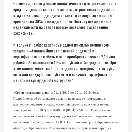
Напомним, что по данным аналитического центра компании, в
среднем цены на квартиры за время строительство дома от
стадии котлована до сдачи объекта в эксплуатацию растут
примерно на 30%, а иногда и более. Поэтому покупка жилой
недвижимости на старте продаж позволяет существенно
сэкономить.
И только в ноябре квартиру в одном из жилых комплексов
холдинга «Аквилон Инвест» с полной отделкой и
сертификатом на мебель можно приобрести всего за 2,19 млн.
рублей в Архангельске и 1,9 млн. рублей в Северодвинске. При
этом клиент может выбрать отделку за полцены 3 тыс. руб./
кв. м или скидку 3 тыс. руб./кв. м и получает сертификат на
мебель на сумму до 50 тыс. рублей*
*Сроки проведения акции с 01.11.2019 по 30.11.2019 года.
Подробности об организаторе акции, правилах ее проведения, о
количестве подарков, сроках, месте и порядке их получения можно
узнать по тел. 8 (8182) 65-00-08 и 8 (8184) 52-00-00. Предложение
ограничено количеством квартир. Денежный эквивалент подарков не
выплачивается. Застройщики: ООО СЗ «Соломбаластрой». Архангельская
область, г. Архангельск, Ломоносовский территориальный округ, ул.