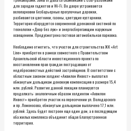
для зарядки гаджетов и Wi-Fi. Во дворе устраиваются
велопарковки безбарьерные прогулочные дорожки,
разбиваются цветники, газоны, цветущие кустарники.
Территория оборудуется современной дренажной системой по
технологии «Двор без луж» и энергосберегающим наружным
освещением. Предусмотрена гостевая автомобильная парковка.
Необходимо отметить, что участок для строительства ЖК «Art
Line» приобретен в рамках совместного с Правительством
Архангельской области инвестиционного проекта по
восстановлению прав граждан пострадавших от
недобросовестных действий застройщиков. В соответствии с
областным законом холдинг «Аквилон Инвест» выплатил
обманутым дольщикам денежную компенсацию в размере 15,4
млн. рублей. Развитие данной локации планируется
продолжать: аналогичным образом холдингом «Аквилон
Инвест» приобретен участок на пересечении ул. Володарского
и пр. Ломоносова, обманутым дольщикам выплачено 17,1 млн.
рублей. Здесь будет построен еще один дом, а в последующем
оба жилых комплекса объединит общая благоустроенная
территория.