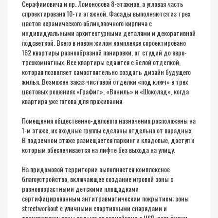
Серафимовича и пр. Ломоносова 8-этажное, а угловая часть
спроектирована 10-ти этажной. Фасады выполняются из трех
цветов керамического облицовочного кирпича с
индивидуальными архитектурными деталями и декоративной
подсветкой. Всего в новом жилом комплексе спроектировано
162 квартиры разнообразной панировки, от студий до евро-
трехкомнатных. Все квартиры сдаются с белой отделкой,
которая позволяет самостоятельно создать дизайн будущего
жилья. Возможен заказ чистовой отделки «под ключ» в трех
цветовых решениях «Графит», «Ваниль» и «Шоколад», когда
квартира уже готова для проживания.
Помещения общественно-делового назначения расположены на
1-м этаже, их входные группы сделаны отдельно от парадных.
В подземном этаже размещается паркинг и кладовые, доступ к
которым обеспечивается на лифте без выхода на улицу.
На придомовой территории выполняется комплексное
благоустройство, включающее создание игровой зоны с
разновозрастными детскими площадками
сертифицированным антитравматическим покрытием; зоны
streetworkout с уличными спортивными снарядами и
тренажерами; зоны отдыха со скамейками с USB-разъёмами