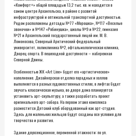
«Комфорт+» общей площадью 13,2 тыс. кв. м находится в
самом центре Архангельска, в районе с развитой
инфраструктурой и оптимальной транспортной доступностью.
Рядом расположены детсады №77 «Морошка», №117 «Веселые
звоночки» и №147 «Рябинушка», школы №9 и №22, гимназия
№21 и Архангельский государственный лицей им. М. В.
Ломоносова, Северный Арктический федеральный
университет, поликлиника №2, офтальмологическая клиника,
Дворец спорта. В пешеходной доступности – набережная
Северной Двины.
Особенностью ЖК «Art Line» будет его «артистическое»
наполнение. Дизайнерская отделка парадных и холлов
выполняется в разных художественных стилях, в лифтах будет
звучать классическая музыка, во дворе дома планируется
установить арт-скульптуру, а также разработать проект
оригинального арт-забора. На первом этаже комплекса
разместится Детский клуб оборудованный как арт-студия.
Здесь для маленьких жильцов будут созданы все условия для
творчества и развития.
Здание двухсекционное, переменной этажности: по ул.