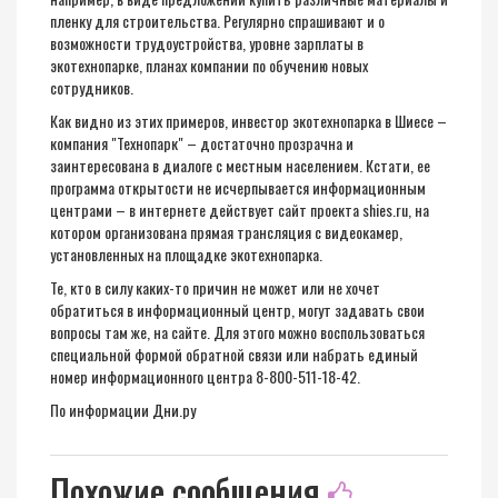
пленку для строительства. Регулярно спрашивают и о
возможности трудоустройства, уровне зарплаты в
экотехнопарке, планах компании по обучению новых
сотрудников.
Как видно из этих примеров, инвестор экотехнопарка в Шиесе –
компания "Технопарк" – достаточно прозрачна и
заинтересована в диалоге с местным населением. Кстати, ее
программа открытости не исчерпывается информационным
центрами – в интернете действует сайт проекта
shies.ru
, на
котором организована прямая трансляция с видеокамер,
установленных на площадке экотехнопарка.
Те, кто в силу каких-то причин не может или не хочет
обратиться в информационный центр, могут задавать свои
вопросы там же, на сайте. Для этого можно воспользоваться
специальной формой обратной связи или набрать единый
номер информационного центра 8-800-511-18-42.
По информации
Дни.ру
Похожие сообщения