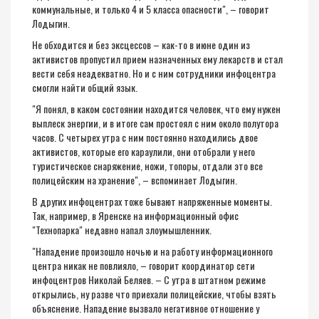
коммунальные, и только 4 и 5 класса опасности", – говорит
Лодыгин.
Не обходится и без эксцессов – как-то в июне один из
активистов пропустил прием назначенных ему лекарств и стал
вести себя неадекватно. Но и с ним сотрудники инфоцентра
смогли найти общий язык.
"Я понял, в каком состоянии находится человек, что ему нужен
выплеск энергии, и в итоге сам простоял с ним около полутора
часов. С четырех утра с ним постоянно находились двое
активистов, которые его караулили, они отобрали у него
туристическое снаряжение, ножи, топоры, отдали это все
полицейским на хранение", – вспоминает Лодыгин.
В других инфоцентрах тоже бывают напряженные моменты.
Так, например, в Яренске на информационный офис
"Технопарка" недавно напал злоумышленник.
"Нападение произошло ночью и на работу информационного
центра никак не повлияло, – говорит координатор сети
инфоцентров Николай Беляев. – С утра в штатном режиме
открылись, ну разве что приехали полицейские, чтобы взять
объяснение. Нападение вызвало негативное отношение у