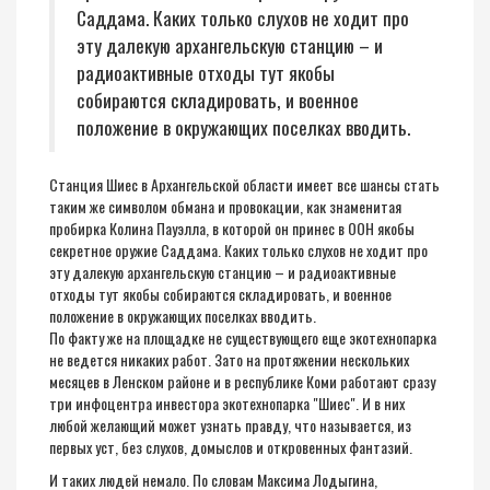
Саддама. Каких только слухов не ходит про
эту далекую архангельскую станцию – и
радиоактивные отходы тут якобы
собираются складировать, и военное
положение в окружающих поселках вводить.
Станция Шиес в Архангельской области имеет все шансы стать
таким же символом обмана и провокации, как знаменитая
пробирка Колина Пауэлла, в которой он принес в ООН якобы
секретное оружие Саддама. Каких только слухов не ходит про
эту далекую архангельскую станцию – и радиоактивные
отходы тут якобы собираются складировать, и военное
положение в окружающих поселках вводить.
По факту же на площадке не существующего еще экотехнопарка
не ведется никаких работ. Зато на протяжении нескольких
месяцев в Ленском районе и в республике Коми работают сразу
три инфоцентра инвестора экотехнопарка "Шиес". И в них
любой желающий может узнать правду, что называется, из
первых уст, без слухов, домыслов и откровенных фантазий.
И таких людей немало. По словам Максима Лодыгина,