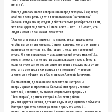
негатив".
Иногда диалоги носят совершенно непредсказуемый характер,
особенно если речь идет о так называемых "активистах".
Хорошо, когда они приходят действительно разобраться в том,
что планируется делать в Шиесе, а что – нет. Но бывает, что
люди и сами не понимают, чего хотят.
"Активисты всегда приходят группами, ведут видеозапись,
чтобы потом смонтировать. С ними, конечно, конструктивного
разговора не получается. Мы, говорят, не хотим московский
мусор. Я у них спрашиваю – а архангельский мусор можно? Да,
говорят, можно, мы не против архангельского мусора. То есть
если на ту же самую территорию привозить отходы из другого
места, то это вроде как природе не помешает", – говорит
директор инфоцентра в Сыктывкаре Алексей Таличкин.
По его словам, далеко не все посетители настроены
непримиримо и агрессивно. Большой интерес у местных
жителей, например, вызывает социальная программа
"Технопарка", в рамках которой в Ленском районе
ремонтируются школы, детские сады и медицинские объекты.
Интерес при этом зачастую вполне прагматический –
например, в виде предложений купить различные материалы и