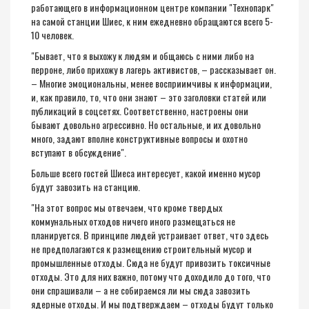
работающего в информационном центре компании "Технопарк"
на самой станции Шиес, к ним ежедневно обращаются всего 5-
10 человек.
"Бывает, что я выхожу к людям и общаюсь с ними либо на
перроне, либо прихожу в лагерь активистов, – рассказывает он.
– Многие эмоциональны, менее восприимчивы к информации,
и, как правило, то, что они знают – это заголовки статей или
публикаций в соцсетях. Соответственно, настроены они
бывают довольно агрессивно. Но остальные, и их довольно
много, задают вполне конструктивные вопросы и охотно
вступают в обсуждение".
Больше всего гостей Шиеса интересует, какой именно мусор
будут завозить на станцию.
"На этот вопрос мы отвечаем, что кроме твердых
коммунальных отходов ничего иного размещаться не
планируется. В принципе людей устраивает ответ, что здесь
не предполагаются к размещению строительный мусор и
промышленные отходы. Сюда не будут привозить токсичные
отходы. Это для них важно, потому что доходило до того, что
они спрашивали – а не собираемся ли мы сюда завозить
ядерные отходы. И мы подтверждаем – отходы будут только