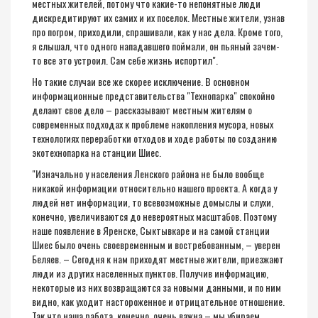
местных жителей, потому что какие-то непонятные люди
дискредитируют их самих и их поселок. Местные жители, узнав
про погром, приходили, спрашивали, как у нас дела. Кроме того,
я слышал, что одного нападавшего поймали, он пьяный зачем-
то все это устроил. Сам себе жизнь испортил".
Но такие случаи все же скорее исключение. В основном
информационные представительства "Технопарка" спокойно
делают свое дело – рассказывают местным жителям о
современных подходах к проблеме накопления мусора, новых
технологиях переработки отходов и ходе работы по созданию
экотехнопарка на станции Шиес.
"Изначально у населения Ленского района не было вообще
никакой информации относительно нашего проекта. А когда у
людей нет информации, то всевозможные домыслы и слухи,
конечно, увеличиваются до невероятных масштабов. Поэтому
наше появление в Яренске, Сыктывкаре и на самой станции
Шиес было очень своевременным и востребованным, – уверен
Беляев. – Сегодня к нам приходят местные жители, приезжают
люди из других населенных пунктов. Получив информацию,
некоторые из них возвращаются за новыми данными, и по ним
видно, как уходит настороженное и отрицательное отношение.
Так что наша работа, конечно, очень важна – мы убираем