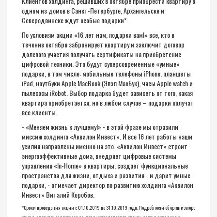
Клиентов холдинга, решивших в октябре приобрести квартиру в
одном из домов в Санкт-Петербурге, Архангельске и
Северодвинске ждут особые подарки*.
По условиям акции «16 лет нам, подарки вам!» все, кто в
течение октября забронирует квартиру и заключит договор
долевого участия получать сертификаты на приобретение
цифровой техники. Это будут суперсовременные «умные»
подарки, в том числе: мобильные телефоны iPhone, планшеты
iPad, ноутбуки Apple MacBook (Эпэл МакБук), часы Apple watch и
пылесосы iRobot. Выбор подарка будет зависеть от того, какая
квартира приобретается, но в любом случае – подарки получат
все клиенты.
- «Меняем жизнь к лучшему!» - в этой фразе мы отразили
миссию холдинга «Аквилон Инвест». И все 16 лет работы наши
усилия направлены именно на это. «Аквилон Инвест» строит
энергоэффективные дома, внедряет цифровые системы
управления «In-Home» в квартиры, создает функциональные
пространства для жизни, отдыха и развития… и дарит умные
подарки, - отмечает директор по развитию холдинга «Аквилон
Инвест» Виталий Коробов.
*Сроки проведения акции с 01.10.2019 по 31.10.2019 года. Подробности об организаторе
акции, правилах ее проведения, количестве подарков, сроках, месте и порядке их