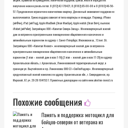
получения можно узнать по тел. 8 (812) 42-179421, 8 (8182) 65-00-08 и 8 (8182) 46-50-
57. Предложение ограничено количеством квартир. Денежный эквивалент подарков не
выплачивается. Сумма подарка зависит от типа квартиры и площади. Перевод: iPhone
(айФон), iPad (айПад), Apple MacBook (Эпэл МакБук), Apple watch (Эпэл Вотч), пылесос
iRobot (айРобот). Застройщик ООО «Капитал Северо-Запад». Многоквартирный жилой
дом со встроенно-пристроенными помещениями общественного назначения и
автомобильным паркингом по адресу: г. Санкт-Петербург, Московское ш., 13 лит. ЕА.
Застройщик ООО «Капитал Инвест». многоквартирный жилой дом со встроенно-
пристроенными помещениями общественного назначения и автомобильным
паркингом (1 этап – жилой дом в осях 1-16) (2 этап – жилой дом в осях 17-35) по адресу:
Архангельская область, г. Архангельск, Ломоносовский территориальный округ, в
границах ул. Выучейского и пр. Ломоносова; ООО СЗ «СевТехНадзор». Многоквартирный
среднеэтажный жилой комплекс по адресу: Архангельская обл., г. Северодвинск, пр.
Морской, 67, уч. 29:28:104152:7. Проектные декларации на сайте
www.akvilon-invest.ru
Похожие сообщения
Память и поддержка: мотоцикл для
бойцов-северян от ветерана из