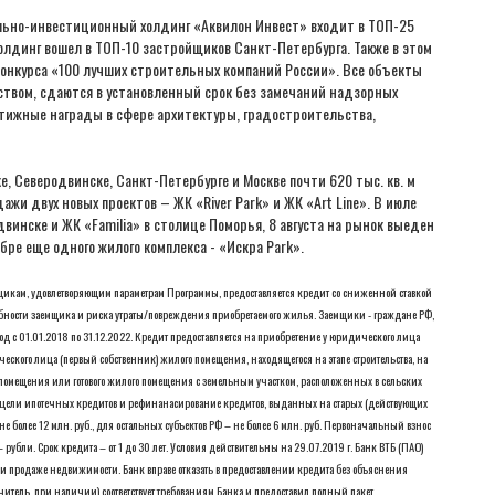
льно-инвестиционный холдинг «Аквилон Инвест» входит в ТОП-25
олдинг вошел в ТОП-10 застройщиков Санкт-Петербурга. Также в этом
конкурса «100 лучших строительных компаний России». Все объекты
ством, сдаются в установленный срок без замечаний надзорных
тижные награды в сфере архитектуры, градостроительства,
е, Северодвинске, Санкт-Петербурге и Москве почти 620 тыс. кв. м
жи двух новых проектов – ЖК «River Park» и ЖК «Art Line». В июле
винске и ЖК «Familia» в столице Поморья, 8 августа на рынок выеден
ябре еще одного жилого комплекса - «Искра Park».
щикам, удовлетворяющим параметрам Программы, предоставляется кредит со сниженной ставкой
обности заемщика и риска утраты/повреждения приобретаемого жилья. Заемщики - граждане РФ,
 с 01.01.2018 по 31.12.2022. Кредит предоставляется на приобретение у юридического лица
еского лица (первый собственник) жилого помещения, находящегося на этапе строительства, на
о помещения или готового жилого помещения с земельным участком, расположенных в сельских
ели ипотечных кредитов и рефинанасирование кредитов, выданных на старых (действующих
е более 12 млн. руб., для остальных субъектов РФ – не более 6 млн. руб. Первоначальный взнос
убли. Срок кредита – от 1 до 30 лет. Условия действительны на 29.07.2019 г. Банк ВТБ (ПАО)
или продаже недвижимости. Банк вправе отказать в предоставлении кредита без объяснения
читель, при наличии) соответствует требованиям Банка и предоставил полный пакет