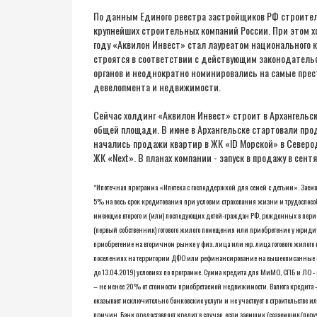
По данным Единого реестра застройщиков РФ строите
крупнейших строительных компаний России. При этом х
году «Аквилон Инвест» стал лауреатом национального 
строятся в соответствии с действующим законодатель
органов и неоднократно номинировались на самые прес
девелопмента и недвижимости.
Сейчас холдинг «Аквилон Инвест» строит в Архангельск
общей площади. В июне в Архангельске стартовали прода
начались продажи квартир в ЖК «ID Морской» в Северод
ЖК «Next». В планах компании - запуск в продажу в сент
*Ипотечная программа «Ипотека с господдержкой для семей с детьми». Заем
5% на весь срок кредитования при условии страхования жизни и трудоспос
имеющие второго и (или) последующих детей-граждан РФ, рожденных в период
(первый собственник) готового жилого помещения или приобретение у юридич
приобретение на вторичном рынке у физ. лица или юр. лица готового жилог
поселениях на территории ДФО или рефинансирование на вышеописанные ц
до 13.04.2019) условиях по программе. Сумма кредита для МиМО, СПБ и ЛО - н
– не менее 20% от стоимости приобретаемой недвижимости. Валюта кредита – р
оказывает исключительно банковские услуги и не участвует в строительстве 
причин. Банк предоставляет кредит в случае, если заемщик (созаемщик/пору