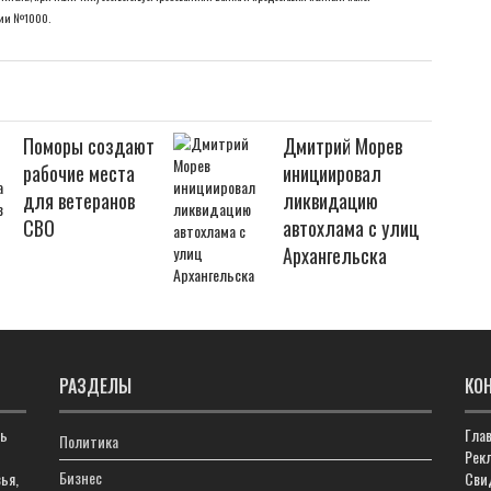
ссии №1000.
Поморы создают
Дмитрий Морев
рабочие места
инициировал
для ветеранов
ликвидацию
СВО
автохлама с улиц
Архангельска
РАЗДЕЛЫ
КО
ть
Гла
Политика
Рекл
Бизнес
ья,
Сви