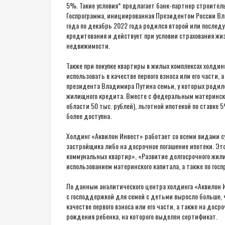
5%. Такие условия* предлагает банк-партнер строител
Госпрограмма, инициированная Президентом России Вла
года по декабрь 2022 года родился второй или послед
кредитования и действует при условии страхования жи
недвижимости.
Также при покупке квартиры в жилых комплексах холди
использовать в качестве первого взноса или его части, 
президента Владимира Путина семьи, у которых родилс
жилищного кредита. Вместе с федеральным материнским
области 50 тыс. рублей), льготной ипотекой по ставке
более доступна.
Холдинг «Аквилон Инвест» работает со всеми видами с
застройщика либо на досрочное погашение ипотеки. Э
коммунальных квартир», «Развитие долгосрочного жили
использованием материнского капитала, а также по госп
По данным аналитического центра холдинга «Аквилон Ин
с господдержкой для семей с детьми выросло больше, 
качестве первого взноса или его части, а также на доср
рождения ребенка, на которого выделен сертификат.