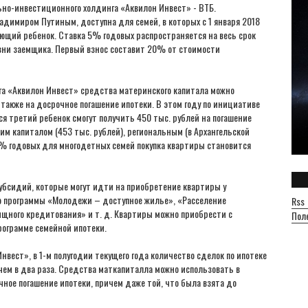
ьно-инвестиционного холдинга «Аквилон Инвест» - ВТБ.
димиром Путиным, доступна для семей, в которых с 1 января 2018
ующий ребенок. Ставка 5% годовых распространяется на весь срок
зни заемщика. Первый взнос составит 20% от стоимости
нга «Аквилон Инвест» средства материнского капитала можно
а также на досрочное погашение ипотеки. В этом году по инициативе
я третий ребенок смогут получить 450 тыс. рублей на погашение
 капиталом (453 тыс. рублей), региональным (в Архангельской
 5% годовых для многодетных семей покупка квартиры становится
убсидий, которые могут идти на приобретение квартиры у
то программы «Молодежи – доступное жилье», «Расселение
Rss
щного кредитования» и т. д. Квартиры можно приобрести с
Пол
рограмме семейной ипотеки.
вест», в 1-м полугодии текущего года количество сделок по ипотеке
чем в два раза. Средства маткапиталла можно использовать в
очное погашение ипотеки, причем даже той, что была взята до