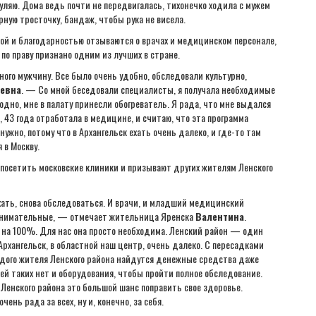
гуляю. Дома ведь почти не передвигалась, тихонечко ходила с мужем
рную тросточку, бандаж, чтобы рука не висела.
той и благодарностью отзываются о врачах и медицинском персонале,
по праву признано одним из лучших в стране.
ного мужчину. Все было очень удобно, обследовали культурно,
аевна
. — Со мной беседовали специалисты, я получала необходимые
одно, мне в палату принесли обогреватель. Я рада, что мне выдался
, 43 года отработала в медицине, и считаю, что эта программа
 нужно, потому что в Архангельск ехать очень далеко, и где-то там
 в Москву.
 посетить московские клиники и призывают других жителям Ленского
хать, снова обследоваться. И врачи, и младший медицинский
внимательные, — отмечает жительница Яренска
Валентина
.
 на 100%. Для нас она просто необходима. Ленский район — один
Архангельск, в областной наш центр, очень далеко. С пересадками
аждого жителя Ленского района найдутся денежные средства даже
ей таких нет и оборудования, чтобы пройти полное обследование.
 Ленского района это большой шанс поправить свое здоровье.
ень рада за всех, ну и, конечно, за себя.