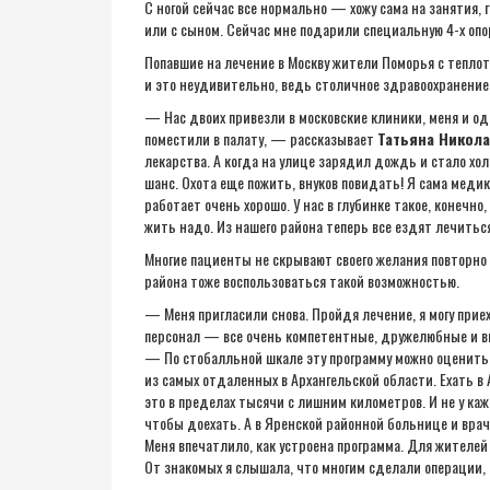
С ногой сейчас все нормально — хожу сама на занятия, 
или с сыном. Сейчас мне подарили специальную 4-х опо
Попавшие на лечение в Москву жители Поморья с тепло
и это неудивительно, ведь столичное здравоохранение 
— Нас двоих привезли в московские клиники, меня и од
поместили в палату, — рассказывает
Татьяна Никол
лекарства. А когда на улице зарядил дождь и стало хол
шанс. Охота еще пожить, внуков повидать! Я сама медик
работает очень хорошо. У нас в глубинке такое, конечно,
жить надо. Из нашего района теперь все ездят лечиться
Многие пациенты не скрывают своего желания повторно
района тоже воспользоваться такой возможностью.
— Меня пригласили снова. Пройдя лечение, я могу прие
персонал — все очень компетентные, дружелюбные и 
— По стобалльной шкале эту программу можно оценить
из самых отдаленных в Архангельской области. Ехать в 
это в пределах тысячи с лишним километров. И не у к
чтобы доехать. А в Яренской районной больнице и врач
Меня впечатлило, как устроена программа. Для жителей
От знакомых я слышала, что многим сделали операции, оч