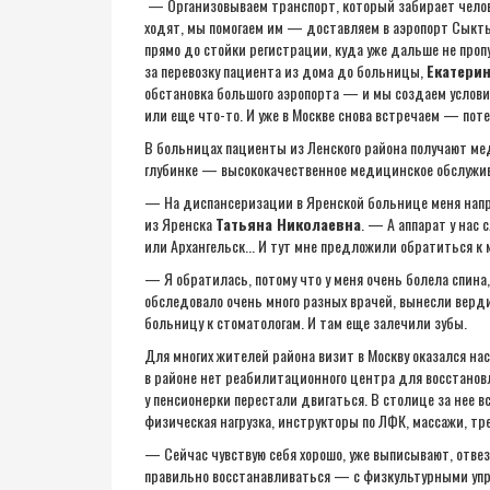
— Организовываем транспорт, который забирает челове
ходят, мы помогаем им — доставляем в аэропорт Сыкты
прямо до стойки регистрации, куда уже дальше не про
за перевозку пациента из дома до больницы,
Екатери
обстановка большого аэропорта — и мы создаем услови
или еще что-то. И уже в Москве снова встречаем — поте
В больницах пациенты из Ленского района получают мед
глубинке — высококачественное медицинское обслужи
— На диспансеризации в Яренской больнице меня напр
из Яренска
Татьяна Николаевна
. — А аппарат у нас
или Архангельск... И тут мне предложили обратиться к 
— Я обратилась, потому что у меня очень болела спина
обследовало очень много разных врачей, вынесли вердик
больницу к стоматологам. И там еще залечили зубы.
Для многих жителей района визит в Москву оказался н
в районе нет реабилитационного центра для восстановл
у пенсионерки перестали двигаться. В столице за нее 
физическая нагрузка, инструкторы по ЛФК, массажи, тр
— Сейчас чувствую себя хорошо, уже выписывают, отвезу
правильно восстанавливаться — с физкультурными упр