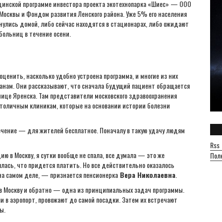
ицинской программе инвестора проекта экотехнопарка «Шиес» — ООО
 Москвы и Фондом развития Ленского района. Уже 5% его населения
нулись домой, либо сейчас находятся в стационарах, либо ожидают
больниц в течение осени.
ценить, насколько удобно устроена программа, и многие из них
анам. Они рассказывают, что сначала будущий пациент обращается
ице Яренска. Там представители московского здравоохранения
толичным клиникам, которые на основании истории болезни
лечение — для жителей бесплатное. Поначалу в такую удачу людям
Rss
ю в Москву, я сутки вообще не спала, все думала — это же
Пол
оялась, что придется платить. Но все действительно оказалось
 на самом деле, — признается пенсионерка
Вера Николаевна
.
в Москву и обратно — одна из принципиальных задач программы.
ли в аэропорт, провожают до самой посадки. Затем их встречают
ы.