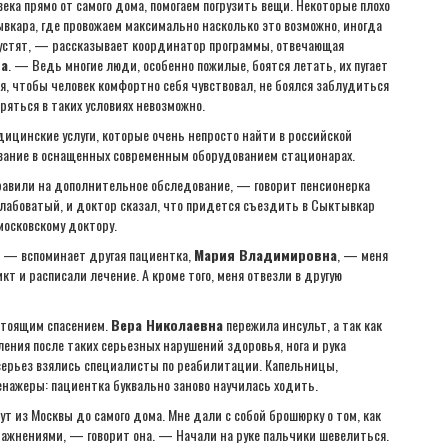
ка прямо от самого дома, помогаем погрузить вещи. Некоторые плохо
вкара, где провожаем максимально насколько это возможно, иногда
пустят, — рассказывает координатор программы, отвечающая
на
. — Ведь многие люди, особенно пожилые, боятся летать, их пугает
я, чтобы человек комфортно себя чувствовал, не боялся заблудиться
ряться в таких условиях невозможно.
ицинские услуги, которые очень непросто найти в российской
вание в оснащенных современным оборудованием стационарах.
авили на дополнительное обследование, — говорит пенсионерка
 слабоватый, и доктор сказал, что придется съездить в Сыктывкар
московскому доктору.
, — вспоминает другая пациентка,
Мария Владимировна
, — меня
т и расписали лечение. А кроме того, меня отвезли в другую
астоящим спасением.
Вера Николаевна
пережила инсульт, а так как
ения после таких серьезных нарушений здоровья, нога и рука
всерьез взялись специалисты по реабилитации. Капельницы,
енажеры: пациентка буквально заново научилась ходить.
т из Москвы до самого дома. Мне дали с собой брошюрку о том, как
ажнениями, — говорит она. — Начали на руке пальчики шевелиться.