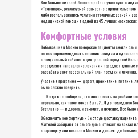
Все больше жителей Ленского района участвуют в мед
«Технопарк», реализуемой совместно с правительством
либо воспользовались услугами столичных врачей и вер
медицинской помощи в одной из 45 лучших московских 
Комфортные условия
Побывавшие в Москве поморские пациенты смогли сами о
готовы порекомендовать ее своим соседям и односельч
в специальный кабинет в центральной городской больн
определяют направление лечения и передают данные с
разрабатывают персональный план поездки и лечения.
Участие в программе — дорога, проживание, питание, 
было сложно поверить.
— Когда мне сообщили, что можно ехать на реабилитаци
нереально, как такое может быть?.. Я до последнего б
бесплатно — и дорога, и самолет, и лечение. Все было
Обеспечить комфортную и быструю доставку пациента 
Жителей забирают от самого дома, отвозят на вокзал и
в аэропорту или вокзале в Москве и довозят до больниц