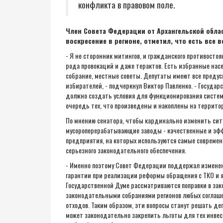
конфликта в правовом поле.
Член Совета Федерации от Архангельской обла
воскресение в регионе, отметил, что есть все
- Я не сторонник митингов, и гражданского противостоя
рода провокаций и даже терактов. Есть избранные на
собрание, местные советы. Депутаты имеют все преду
избирателей, - подчеркнул Виктор Павленко. - Государс
должно создать условия для функционирования системы
очередь тех, что произведены и накоплены на территор
По мнению сенатора, чтобы кардинально изменить ситу
мусороперерабатывающие заводы - качественные и эфф
предприятия, на которых используются самые современ
серьезного законодательного обеспечения.
- Именно поэтому Совет Федерации поддержал изменен
гарантии при реализации реформы обращения с ТКО и я
Государственной Думе рассматриваются поправки в за
законодательными собраниями регионов любых соглаш
отходов. Таким образом, эти вопросы станут решать де
может законодательно закрепить льготы для тех инвес