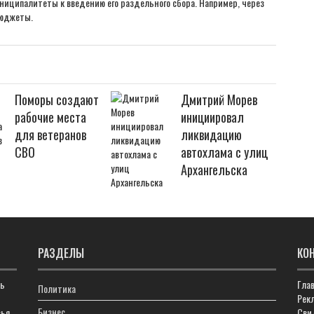
униципалитеты к введению его раздельного сбора. Например, через
бюджеты.
Поморы создают
Дмитрий Морев
рабочие места
инициировал
для ветеранов
ликвидацию
СВО
автохлама с улиц
Архангельска
РАЗДЕЛЫ
КО
ть
Гла
Политика
Рекл
Бизнес
ья,
Сви