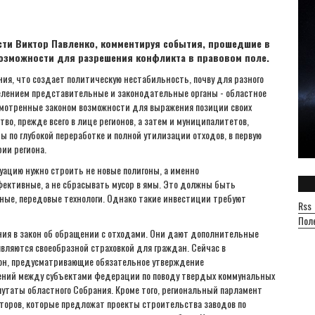
сти Виктор Павленко, комментируя события, прошедшие в
 возможности для разрешения конфликта в правовом поле.
ния, что создает политическую нестабильность, почву для разного
селением представительные и законодательные органы - областное
смотренные законом возможности для выражения позиции своих
тво, прежде всего в лице регионов, а затем и муниципалитетов,
 по глубокой переработке и полной утилизации отходов, в первую
ии региона.
ацию нужно строить не новые полигоны, а именно
ективные, а не сбрасывать мусор в ямы. Это должны быть
ные, передовые технологи. Однако такие инвестиции требуют
Rss
Пол
ия в закон об обращении с отходами. Они дают дополнительные
вляются своеобразной страховкой для граждан. Сейчас в
кон, предусматривающие обязательное утверждение
ений между субъектами федерации по поводу твердых коммунальных
путаты областного Собрания. Кроме того, региональный парламент
торов, которые предложат проекты строительства заводов по