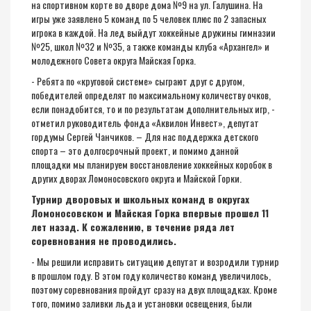
на спортивном корте во дворе дома №9 на ул. Галушина. На
игры уже заявлено 5 команд по 5 человек плюс по 2 запасных
игрока в каждой. На лед выйдут хоккейные дружины гимназии
№25, школ №32 и №35, а также команды клуба «Архангел» и
молодежного Совета округа Майская Горка.
- Ребята по «круговой системе» сыграют друг с другом,
победителей определят по максимальному количеству очков,
если понадобится, то и по результатам дополнительных игр, -
отметил руководитель фонда «Аквилон Инвест», депутат
гордумы Сергей Чанчиков. – Для нас поддержка детского
спорта – это долгосрочный проект, и помимо данной
площадки мы планируем восстановление хоккейных коробок в
других дворах Ломоносовского округа и Майской Горки.
Турнир дворовых и школьных команд в округах
Ломоносовском и Майская Горка впервые прошел 11
лет назад. К сожалению, в течение ряда лет
соревнования не проводились.
- Мы решили исправить ситуацию депутат и возродили турнир
в прошлом году. В этом году количество команд увеличилось,
поэтому соревнования пройдут сразу на двух площадках. Кроме
того, помимо заливки льда и установки освещения, были