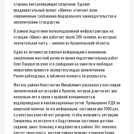
стороны
контролирующих
госорганов. Однако
предварительный проект «
Шиеса
» отвечает всем
современным требования федерального законодательства и
экологическим стандартам.
В рамках подготовки железнодорожной инфраструктуры на
ст
а
н
ции «
Шиес
» уже работает около 200 человек, из которых
значительная часть – именно
из Архангельской области
.
Один из активистов озвучил информацию о возможном
загрязнении местной речки во время подготовительных работ.
Олег Панкратов взял это сообщение на заметку и пообещал
оперативно провести экспертизу воды
с привлечением
Роспотребнадзора
, и публично огласить ее результаты
.
Житель района Константин Михайлович рассказал о настоящей
экологической катастрофе в Яренске, которая длится вот уже
несколько лет в
связи с крайней изношенностью
водопроводных и канализационных сетей. Превышение ПДК по
кишечной палочке, по его информации, составило уже 1000
раз,
а у местных властей нет ресурсов, чтобы исправить ситуацию.
Говорилось на встрече и о бедственном состоянии детских
садиков, школ, больниц и медпунктов в районе. Нет онколога,
растет смертность, жители района уезжают в поисках более