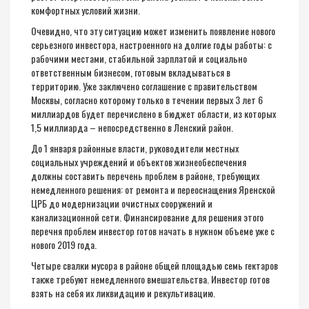
комфортных условий жизни.
Очевидно, что эту ситуацию может изменить появление нового
серьезного инвестора, настроенного на
долгие годы работы: с
рабочими местами, стабильной зарплатой и социально
ответственным бизнесом, готовым вкладываться в
территорию. Уже заключено соглашение с правительством
Москвы, согласно которому
только в течении первых 3 лет
6
миллиардов будет перечислено в бюджет области,
из которых
1,5 миллиарда
– непосредственно в Ленский район.
До 1 января районные власти, руков
о
дители местных
социальных учреждений и объектов жизнеобеспечения
должны составить перечень проблем в районе, требующих
немедленного решения: от ремонта и переоснащения
Яренской
ЦРБ до модернизации очистных сооружений и
канализационной сети. Финансирование для решения этого
перечня проблем инвестор готов начать в нужном объеме уже с
нового 2019 года.
Четыре свалки мусора в районе общей площадью семь гектаров
также требуют немедленного вмешательства. Инвестор готов
взять на себя их ликвидацию и рекультивацию.