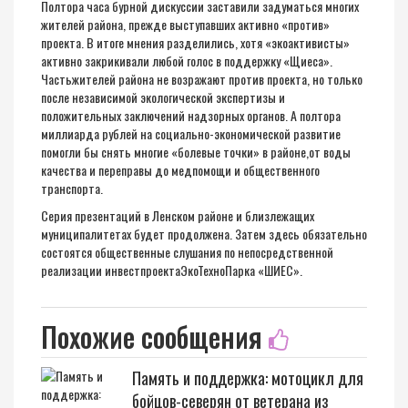
Полтора часа бурной дискуссии заставили
задуматься
многих
жителей района, прежде выступавших активно «против»
проекта.
В итоге м
нения разделились
, хотя «
экоактивисты
»
активно
закрикивали
любой голос в поддержку «
Щиеса
»
.
Часть
жителей района не возражают против проекта
, но только
после независимой экологической экспертизы и
положительных заключений надзорных органов.
А
полтора
миллиарда рублей на социально-
экономической развитие
помогли бы снять многие «болевые
точки
» в районе,
от воды
качества
и переправы до медпомощи и
общественного
транспорта.
Серия презентаций в Ленском районе и близлежащих
муниципалитетах будет продолжена.
Затем здесь обязательно
состоятся общественные слушания по
непосредственной
реализации
инвестпроекта
ЭкоТехноПарка
«
ШИЕС
».
Похожие сообщения
Память и поддержка: мотоцикл для
бойцов-северян от ветерана из