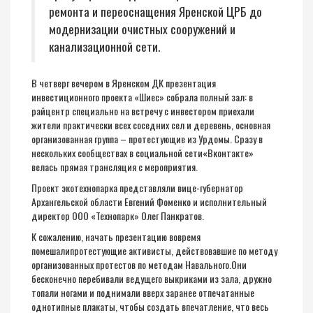
ремонта и переоснащения Яренской ЦРБ до
модернизации очистных сооружений и
канализационной сети.
В четверг вечером в Яренском ДК презентация
инвестиционного проекта «
Шиес
»
собрала полный зал: в
райцентр
специально на встречу с инвестором
приехали
жители
практически всех
соседних
сел и деревень
, основная
организованная группа – протестующие из Урдомы
. Сразу в
нескольких
сообществах в социальной сети
«
Вконтакте
»
велась прямая трансляция с мероприятия.
Проект
экотехнопарка
представляли вице-губернатор
Архангельской области Евгений Фоменко и исполнительный
директор ООО «Технопарк» Олег Панкратов.
К сожалению, нач
ать презентацию вовремя
помешали
протестующие активисты, действовавшие
по методу
организованных протестов по методам Навального
.
Они
бесконечно перебивали ведущего выкриками из зала, дружно
топали ногами и поднимали
вверх
заранее отпечатанные
однотипные
плакаты
, чтобы создать впечатление, что весь