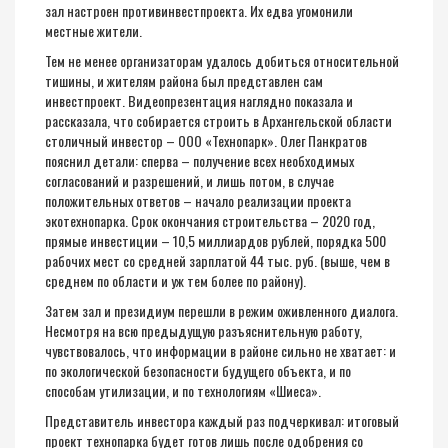
зал настроен против
инвестпроекта
.
Их едва угомонили
местные жители
.
Тем не менее организаторам
удалось добиться
относительной
тишины
, и жителям района был представлен сам
инвестпроект
.
Видеопрезентация
наглядно показала и
рассказала
, что собирае
тся строить в Архангельской области
столичны
й
инвестор – ООО «Технопарк». Ол
е
г Панкратов
пояснил детали:
сперва – получение всех необходимых
согласований и разрешений, и лишь потом, в случае
положительных ответов – начало реализации проекта
экотехнопарка
. Срок окончания строительства – 2020 год,
прямые инвестиции – 10,5 миллиардов рублей,
порядка
500
рабочих мест со средней зарплатой 44 тыс. руб. (выше, чем в
среднем по области и уж тем более по району).
Затем зал и президиум перешли в режим оживленного диалога.
Несмотря на всю предыдущую разъяснительную работу,
чувствовалось, что информации в районе сильно не хватает: и
по экологической безопасности будущего объекта, и по
способам утилизации, и по технологиям «
Шиеса
».
Представитель
инвестора каждый раз подчеркивал: итоговый
проект
технопарка будет готов лишь после одобрения со