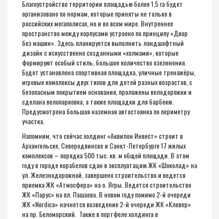
Благоустройство территории площадью более 1,5 га будет
организовано по нормам, которые приняты не только в
российских мегаполисах, но и во всем мире. Внутреннее
пространство между корпусами устроено по принципу «Двор
без машин». Здесь планируется выполнить ландшафтный
дизайн с искусственно созданными «холмами», которые
формируют особый стиль, большое количество озеленения.
Будет установлена спортивная площадка, уличные тренажёры,
игровые комплексы двух типов для детей разных возрастов, с
безопасным покрытием основания, проложены велодорожки и
сделана велопарковка, а также площадки для барбекю.
Предусмотрена большая наземная автостоянка по периметру
участка.
Напомним, что сейчас холдинг «Аквилон Инвест» строит в
Архангельске, Северодвинске и Санкт-Петербурге 17 жилых
комплексов – порядка 500 тыс. кв. м общей площади. В этом
году в городе корабелов сдан в эксплуатацию ЖК «Шоколад» на
ул. Железнодорожной, завершено строительство и ведется
приемка ЖК «Атмосфера» на о.
Ягры
. Ведется строительство
ЖК «Парус» на пл. Пашаева. В новом году помимо 2-й очереди
ЖК «
Nordica
» начнется возведение 2-й очереди ЖК «Клевер»
на пр. Беломорский. Также в портфеле холдинга в