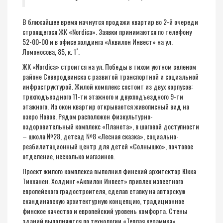
В ближайшее время начнутся продажи квартир во 2-й очереди
строящегося ЖК «Nordica». Заявки принимаются по телефону
52-00-00 и в офисе холдинга «Аквилон Инвест» на ул.
*
Ломоносова, 85, к. 1
.
ЖК «Nordica» строится на ул. Победы в тихом уютном зеленом
районе Северодвинска с развитой транспортной и социальной
инфраструктурой. Жилой комплекс состоит из двух корпусов:
трехподъездного 11-ти этажного и двухподъездного 9-ти
этажного. Из окон квартир открывается живописный вид на
озеро Новое. Рядом расположен физкультурно-
оздоровительный комплекс «Планета», в шаговой доступности
– школа №28, детсад №8 «Лесная сказка», социально-
реабилитационный центр для детей «Солнышко», почтовое
отделение, несколько магазинов.
Проект жилого комплекса выполнил финский архитектор Юкка
Тикканен. Холдинг «Аквилон Инвест» привлек известного
европейского градостроителя, сделав ставку на авторскую
скандинавскую архитектурную концепцию, традиционное
финское качество и европейский уровень комфорта. Стены
зданий выполняются по технологии «Теплая керамика».