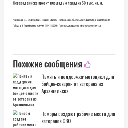
Северодвинске
проект площадью
порядка 50 тыс. кв. м.
*Застройщик ООО «Альфа-Строй». Перевод: «Nordica» - Нордика. Адрес объекта: Архангельская обл., г. Северодвинск, пр.
Победы, д. 4. Подробности по телефону (8184) 52-00-00н. Проектная декларация на сайте
www.akvilon-invest.ru
Похожие сообщения
Память и поддержка: мотоцикл для
бойцов-северян от ветерана из
Архангельска
Поморы создают рабочие места для
ветеранов СВО