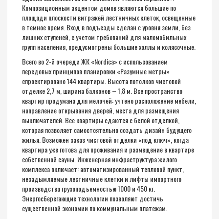
Композиционным акцентом домов являются большие по
площади плоскости витражей лестничных клеток, освещенные
в темное время. Вход в подъезды сделан с уровня земли, без
лишних ступеней, с учетом требований для маломобильных
групп населения, предусмотрены большие холлы и колясочные.
Всего во 2-й очереди ЖК «Nordica» с использованием
передовых принципов планировки «Разумные метры»
спроектировано 144 квартиры. Высота потолков чистовой
отделке 2,7 м, ширина балконов – 1,8 м. Все пространство
квартир продумана для мелочей: учтено расположение мебели,
направление открывания дверей, места для размещения
выключателей. Все квартиры сдаются с белой отделкой,
которая позволяет самостоятельно создать дизайн будущего
жилья. Возможен заказ чистовой отделки «под ключ», когда
квартира уже готова для проживания и размещение в квартире
собственной сауны. Инженерная инфраструктура жилого
комплекса включает: автоматизированный тепловой пункт,
незадымляемые лестничные клетки и лифты импортного
производства грузоподъемностью 1000 и 450 кг.
Энергосберегающие технологии позволяют достичь
существенной экономии по коммунальным платежам.