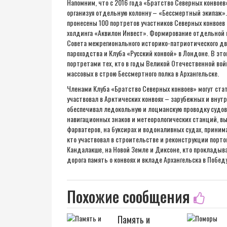
Напомним, что с 2016 года «Братство Северных конвоев»
организуя отдельную колонну – «Бессмертный экипаж». 
пронесены 100 портретов участников Северных конвоев
холдинга «Аквилон Инвест». Формирование отдельной 
Совета межрегионального историко-патриотического дв
пароходства и Клуба «Русский конвой» в Лондоне. В э
портретами тех, кто в годы Великой Отечественной войн
массовых в строю Бессмертного полка в Архангельске.
Членами Клуба «Братство Северных конвоев» могут стат
участвовал в Арктических конвоях – зарубежных и внут
обеспечивал ледокольную и лоцманскую проводку судов,
навигационных знаков и метеорологических станций, в
фарватеров, на буксирах и водоналивных судах, принима
кто участвовал в строительстве и реконструкции портов
Кандалакше, на Новой Земле и Диксоне, кто прокладыва
дорога память о конвоях и вкладе Архангельска в Победу
Похожие сообщения
Память и