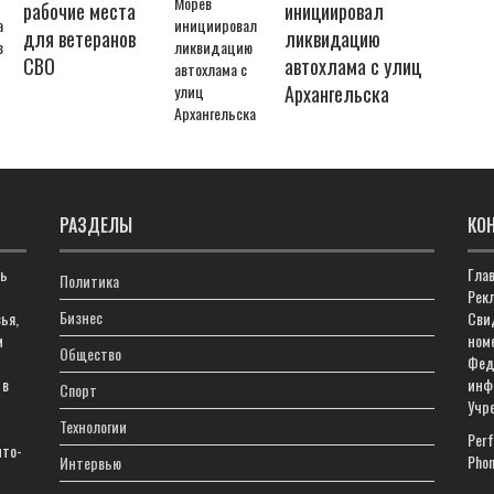
рабочие места
инициировал
для ветеранов
ликвидацию
СВО
автохлама с улиц
Архангельска
РАЗДЕЛЫ
КО
ть
Гла
Политика
Рекл
Бизнес
ья,
Сви
м
ном
Общество
Фед
 в
инф
Спорт
Учр
Технологии
Perf
что-
Phon
Интервью