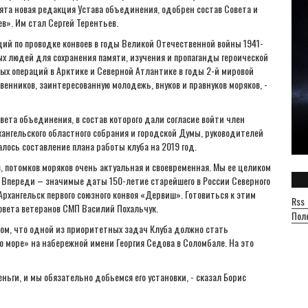
ята новая редакция Устава объединения, одобрен состав Совета и
в». Им стал Сергей Терентьев.
ций по проводке конвоев в годы Великой Отечественной войны 1941-
ных людей для сохранения памяти, изучения и пропаганды героической
ых операций в Арктике и Северной Атлантике в годы 2-й мировой
енников, заинтересованную молодежь, внуков и правнуков моряков, -
вета объединения, в состав которого дали согласие войти член
ангельского областного собрания и городской Думы, руководителей
лось составление плана работы клуба на 2019 год.
 потомков моряков очень актуальная и своевременная. Мы ее целиком
 Впереди – значимые даты 150-летие старейшего в России Северного
 Архангельск первого союзного конвоя «Дервиш». Готовиться к этим
Rss
овета ветеранов СМП Василий Похальчук.
Пол
том, что одной из приоритетных задач Клуба должно стать
о море» на набережной имени Георгия Седова в Соломбале. На это
ги, и мы обязательно добьемся его установки, - сказал Борис