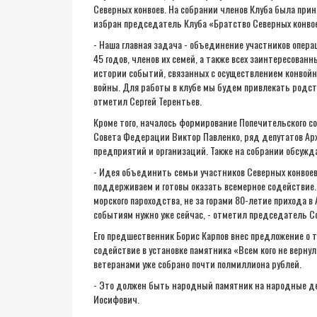
Северных конвоев. На собрании членов Клуба была прин
избран председатель Клуба «Братство Северных конвое
- Наша главная задача - объединение участников опера
45 годов, членов их семей, а также всех заинтересован
истории событий, связанных с осуществлением конвойн
войны. Для работы в клубе мы будем привлекать родств
отметил Сергей Терентьев.
Кроме того, началось формирование Попечительского со
Совета Федерации Виктор Павленко, ряд депутатов Арх
предприятий и организаций. Также на собрании обсужда
- Идея объединить семьи участников Северных конвоев,
поддерживаем и готовы оказать всемерное содействие.
морского пароходства, не за горами 80-летие прихода в
событиям нужно уже сейчас, - отметил председатель С
Его предшественник Борис Карпов внес предложение о 
содействие в установке памятника «Всем кого не вернул
ветеранами уже собрано почти полмиллиона рублей.
- Это должен быть народный памятник на народные день
Иосифович.