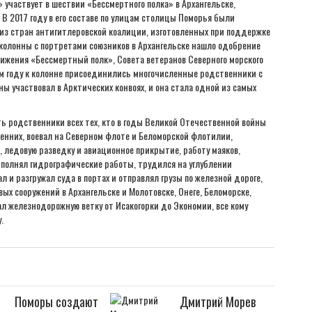
 участвует в шествии «Бессмертного полка» в Архангельске,
В 2017 году в его составе по улицам столицы Поморья были
 из стран антигитлеровской коалиции, изготовленных при поддержке
колонны с портретами союзников в Архангельске нашло одобрение
ижения «Бессмертный полк», Совета ветеранов Северного морского
том году к колонне присоединились многочисленные родственники с
ы участвовал в Арктических конвоях, и она стала одной из самых
ь родственники всех тех, кто в годы Великой Отечественной войны
ренних, воевал на Северном флоте и Беломорской флотилии,
 ледовую разведку и авиационное прикрытие, работу маяков,
ыполнял гидрографические работы, трудился на углублении
л и разгружал суда в портах и отправлял грузы по железной дороге,
ых сооружений в Архангельске и Молотовске, Онеге, Беломорске,
л железнодорожную ветку от Исакогорки до Экономии, все кому
.
Поморы создают
Дмитрий Морев