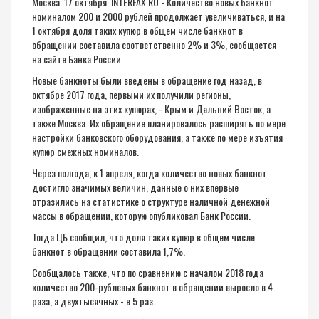
Москва. 17 октября. INTERFAX.RU - Количество новых банкнот
номиналом 200 и 2000 рублей продолжает увеличиваться, и на
1 октября доля таких купюр в общем числе банкнот в
обращении составила соответственно 2% и 3%, сообщается
на сайте Банка России.
Новые банкноты были введены в обращение год назад, в
октябре 2017 года, первыми их получили регионы,
изображенные на этих купюрах, - Крым и Дальний Восток, а
также Москва. Их обращение планировалось расширять по мере
настройки банковского оборудования, а также по мере изъятия
купюр смежных номиналов.
Через полгода, к 1 апреля, когда количество новых банкнот
достигло значимых величин, данные о них впервые
отразились на статистике о структуре наличной денежной
массы в обращении, которую опубликовал Банк России.
Тогда ЦБ сообщил, что доля таких купюр в общем числе
банкнот в обращении составила 1,7%.
Сообщалось также, что по сравнению с началом 2018 года
количество 200-рублевых банкнот в обращении выросло в 4
раза, а двухтысячных - в 5 раз.